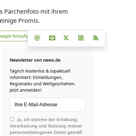
es Pärchenfoto mit ihrem
 einige Promis.
Teilen auf Facebook
Teilen auf Whatsapp
Teilen auf Telegram
Google hinzufügen
Teilen auf Pinterest
Per E-Mail teilen
Post auf X
Newsletter abonniere
RSS
news.de zu Google hinzufügen
Newsletter von news.de
Täglich kostenlos & topaktuell
informiert: Eilmeldungen,
Regionales und Weltgeschehen.
Jetzt anmelden!
Ja, ich stimme der Erhebung,
Verarbeitung und Nutzung meiner
personenbezogenen Daten gemäß