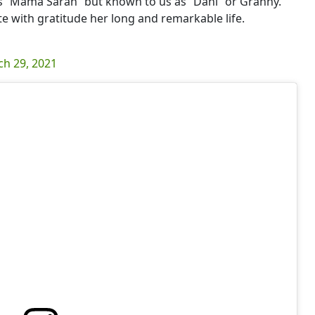
 “Mama Sarah” but known to us as “Dani” or Granny.
ate with gratitude her long and remarkable life.
h 29, 2021