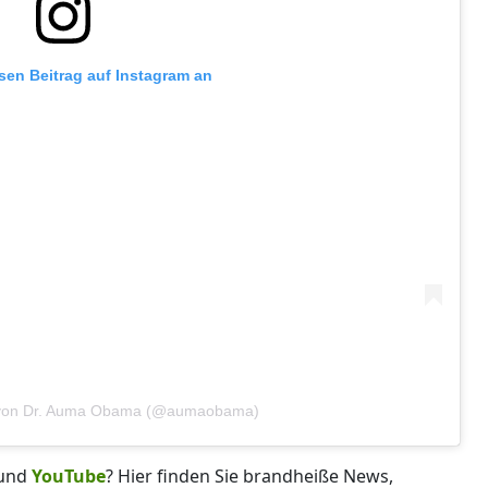
esen Beitrag auf Instagram an
lt von Dr. Auma Obama (@aumaobama)
und
YouTube
? Hier finden Sie brandheiße News,