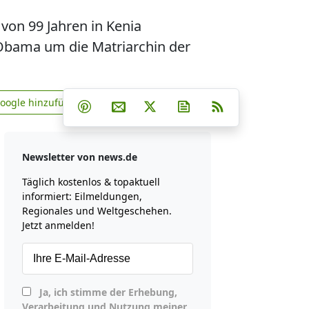
von 99 Jahren in Kenia
Obama um die Matriarchin der
Teilen auf Facebook
Teilen auf Whatsapp
Teilen auf Telegram
Google hinzufügen
Teilen auf Pinterest
Per E-Mail teilen
Post auf X
Newsletter abonniere
RSS
news.de zu Google hinzufügen
Newsletter von news.de
Täglich kostenlos & topaktuell
informiert: Eilmeldungen,
Regionales und Weltgeschehen.
Jetzt anmelden!
Ja, ich stimme der Erhebung,
Verarbeitung und Nutzung meiner