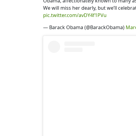
Obama, affectionately known to many as
We will miss her dearly, but we’ll celebr
pic.twitter.com/avDY4f1PVu
— Barack Obama (@BarackObama)
Marc