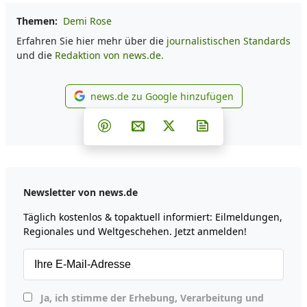
Themen:
Demi Rose
Erfahren Sie hier mehr über die
journalistischen Standards
und die
Redaktion von news.de.
news.de zu Google hinzufügen
news.de zu Google hinzufüg
Teilen auf Facebook
Teilen auf Whatsapp
Teilen auf Telegram
Teilen auf Pinterest
Per E-Mail teilen
Post auf X
Newsletter abonni
Newsletter von news.de
Täglich kostenlos & topaktuell informiert: Eilmeldungen,
Regionales und Weltgeschehen. Jetzt anmelden!
Ja, ich stimme der Erhebung, Verarbeitung und