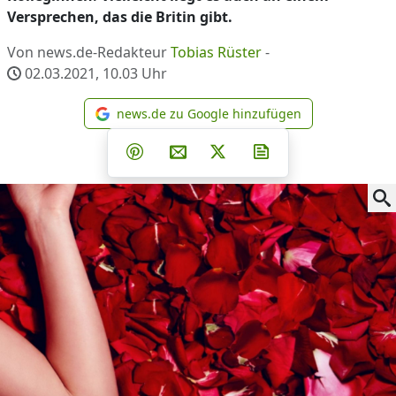
Versprechen, das die Britin gibt.
Von news.de-Redakteur
Tobias Rüster
-
02.03.2021, 10.03
Uhr
news.de zu Google hinzufügen
news.de zu Google hinzufüg
Teilen auf Facebook
Teilen auf Whatsapp
Teilen auf Telegram
Teilen auf Pinterest
Per E-Mail teilen
Post auf X
Newsletter abonni