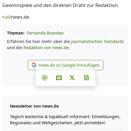
Gewinnspiele und den direkten Draht zur Redaktion.
rut
/news.de
Themen:
Fernanda Brandao
Erfahren Sie hier mehr über die
journalistischen Standards
und die
Redaktion von news.de.
news.de zu Google hinzufügen
news.de zu Google hinzufüg
Teilen auf Facebook
Teilen auf Whatsapp
Teilen auf Telegram
Teilen auf Pinterest
Per E-Mail teilen
Post auf X
Newsletter abonni
Newsletter von news.de
Täglich kostenlos & topaktuell informiert: Eilmeldungen,
Regionales und Weltgeschehen. Jetzt anmelden!