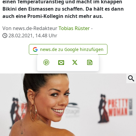
einen Temperaturanstieg und macht im knappen
Bikini den Eismassen zu schaffen. Da hält es dann
auch eine Promi-Kollegin nicht mehr aus.
Von news.de-Redakteur
Tobias Rüster
-
28.02.2021, 14.48
Uhr
news.de zu Google hinzufügen
news.de zu Google hinzufüg
Teilen auf Facebook
Teilen auf Whatsapp
Teilen auf Telegram
Teilen auf Pinterest
Per E-Mail teilen
Post auf X
Newsletter abonni