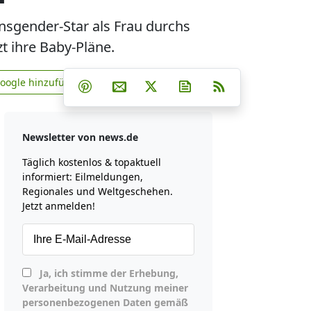
ansgender-Star als Frau durchs
zt ihre Baby-Pläne.
Teilen auf Facebook
Teilen auf Whatsapp
Teilen auf Telegram
Google hinzufügen
Teilen auf Pinterest
Per E-Mail teilen
Post auf X
Newsletter abonniere
RSS
news.de zu Google hinzufügen
Newsletter von news.de
Täglich kostenlos & topaktuell
informiert: Eilmeldungen,
Regionales und Weltgeschehen.
Jetzt anmelden!
Ja, ich stimme der Erhebung,
Verarbeitung und Nutzung meiner
personenbezogenen Daten gemäß