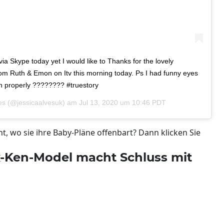
a Skype today yet I would like to Thanks for the lovely
rom Ruth & Emon on Itv this morning today. Ps I had funny eyes
on properly ???????? #truestory
es
(@jessicaalvesuk) am
Jul 13, 2020 um 10:46 PDT
ht, wo sie ihre Baby-Pläne offenbart? Dann klicken Sie
 Ex-Ken-Model macht Schluss mit