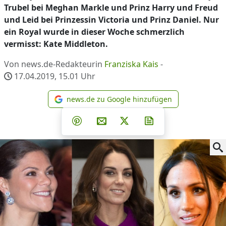
Trubel bei Meghan Markle und Prinz Harry und Freud
und Leid bei Prinzessin Victoria und Prinz Daniel. Nur
ein Royal wurde in dieser Woche schmerzlich
vermisst: Kate Middleton.
Von news.de-Redakteurin
Franziska Kais
-
17.04.2019, 15.01
Uhr
news.de zu Google hinzufügen
news.de zu Google hinzufüg
Teilen auf Facebook
Teilen auf Whatsapp
Teilen auf Telegram
Teilen auf Pinterest
Per E-Mail teilen
Post auf X
Newsletter abonni