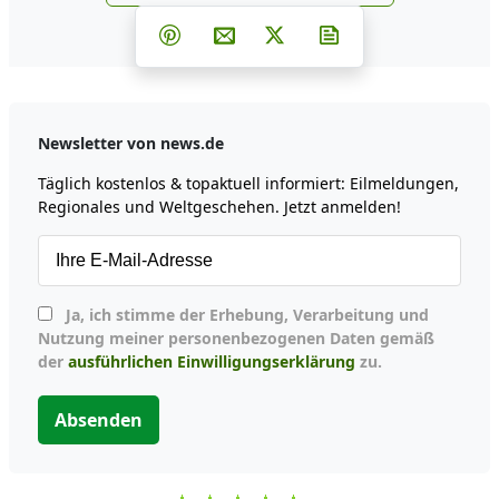
Teilen auf Facebook
Teilen auf Whatsapp
Teilen auf Telegram
Teilen auf Pinterest
Per E-Mail teilen
Post auf X
Newsletter abonni
Newsletter von news.de
Täglich kostenlos & topaktuell informiert: Eilmeldungen,
Regionales und Weltgeschehen. Jetzt anmelden!
Ja, ich stimme der Erhebung, Verarbeitung und
Nutzung meiner personenbezogenen Daten gemäß
der
ausführlichen Einwilligungserklärung
zu.
Absenden