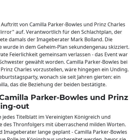
n Auftritt von Camilla Parker-Bowles und Prinz Charles
Mirror" auf. Verantwortlich für den Schlachtplan, der
nete damals der Imageberater Mark Bolland. Die
ebe wurde in dem Geheim-Plan sekundengenau skizziert.
ivate Feierlichkeit gemeinsam verlassen - das Event war
 Schwester gewählt worden. Camilla Parker-Bowles bei
 Prinz Charles vorzustellen, wäre hingegen ein Unding.
burtstagsparty, wonach sie seit Jahren gierten: ein
la, das die Beziehung der beiden bestätigte.
Camilla Parker-Bowles und Prinz
ming-out
jedes Titelblatt im Vereinigten Königreich und
be des Thronfolgers mit überraschend milden Worten.
d Imageberater lange geplant - Camilla Parker-Bowles
ue Rolle im Königshaus vorbereitet werden, bevor sie