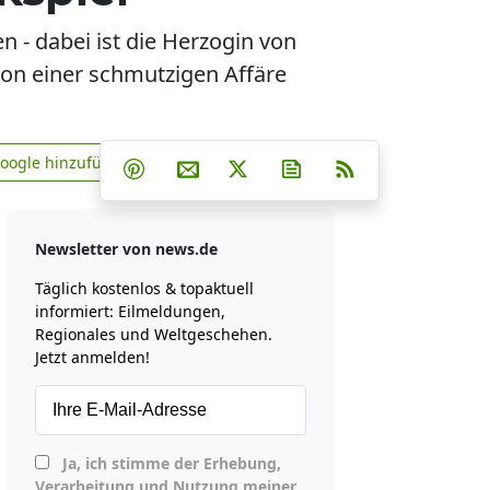
 - dabei ist die Herzogin von
 von einer schmutzigen Affäre
Teilen auf Facebook
Teilen auf Whatsapp
Teilen auf Telegram
Google hinzufügen
Teilen auf Pinterest
Per E-Mail teilen
Post auf X
Newsletter abonniere
RSS
news.de zu Google hinzufügen
Newsletter von news.de
Täglich kostenlos & topaktuell
informiert: Eilmeldungen,
Regionales und Weltgeschehen.
Jetzt anmelden!
Ja, ich stimme der Erhebung,
Verarbeitung und Nutzung meiner