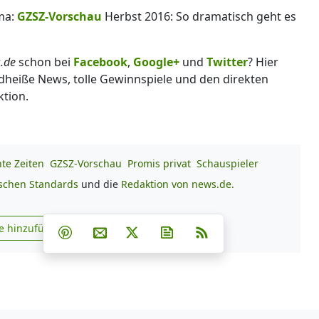
ma:
GZSZ-Vorschau
Herbst 2016: So dramatisch geht es
.de
schon bei
Facebook
,
Google+
und
Twitter
? Hier
dheiße News, tolle Gewinnspiele und den direkten
ktion.
hte Zeiten
GZSZ-Vorschau
Promis privat
Schauspieler
ischen Standards
und die
Redaktion von news.de.
Teilen auf Facebook
Teilen auf Whatsapp
Teilen auf Telegram
e hinzufügen
Teilen auf Pinterest
Per E-Mail teilen
Post auf X
Newsletter abonnieren
RSS
s.de zu Google hinzufügen