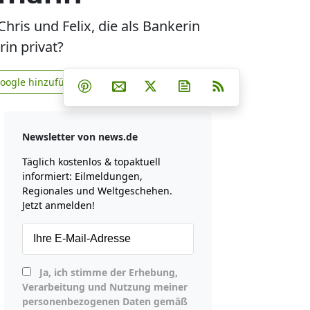
hris und Felix, die als Bankerin
in privat?
Teilen auf Facebook
Teilen auf Whatsapp
Teilen auf Telegram
Google hinzufügen
Teilen auf Pinterest
Per E-Mail teilen
Post auf X
Newsletter abonniere
RSS
news.de zu Google hinzufügen
Newsletter von news.de
Täglich kostenlos & topaktuell
informiert: Eilmeldungen,
Regionales und Weltgeschehen.
Jetzt anmelden!
Ja, ich stimme der Erhebung,
Verarbeitung und Nutzung meiner
personenbezogenen Daten gemäß