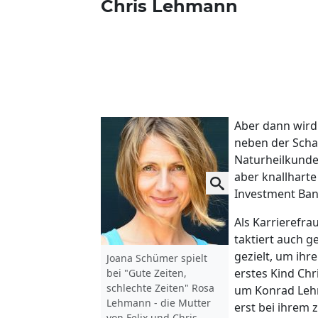
Chris Lehmann
Aber dann wird
neben der Schau
Naturheilkunde 
aber knallharte
Investment Bank
Als Karrierefra
taktiert auch 
gezielt, um ihr
Joana Schümer spielt
erstes Kind Chri
bei "Gute Zeiten,
schlechte Zeiten" Rosa
um Konrad Lehm
Lehmann - die Mutter
erst bei ihrem 
von Felix und Chris.