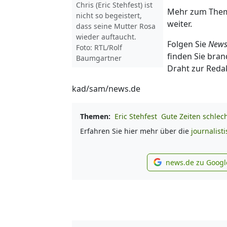
Chris (Eric Stehfest) ist
Mehr zum The
nicht so begeistert,
weiter.
dass seine Mutter Rosa
wieder auftaucht.
Folgen Sie
News
Foto: RTL/Rolf
finden Sie bran
Baumgartner
Draht zur Reda
kad/sam/news.de
Themen:
Eric Stehfest
Gute Zeiten schlec
Erfahren Sie hier mehr über die
journalist
news.de zu Googl
new