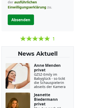
der
ausführlichen
Einwilligungserklärung
zu.
Absenden
1
News Aktuell
Anne Menden
privat
GZSZ-Emily im
Babyglück - so tickt
die Schauspielerin
abseits der Kamera
Jeanette
Biedermann
privat