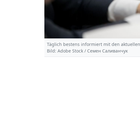
Täglich bestens informiert mit den aktuellen
Bild: Adobe Stock / Семен Саливанчук