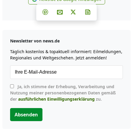
news.de zu Google hinzufüg
Teilen auf Facebook
Teilen auf Whatsapp
Teilen auf Telegram
Teilen auf Pinterest
Per E-Mail teilen
Post auf X
Newsletter abonni
Newsletter von news.de
Täglich kostenlos & topaktuell informiert: Eilmeldungen,
Regionales und Weltgeschehen. Jetzt anmelden!
Ja, ich stimme der Erhebung, Verarbeitung und
Nutzung meiner personenbezogenen Daten gemäß
der
ausführlichen Einwilligungserklärung
zu.
Absenden