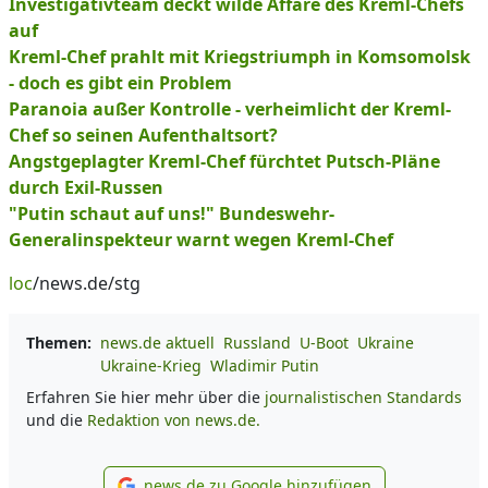
Investigativteam deckt wilde Affäre des Kreml-Chefs
auf
Kreml-Chef prahlt mit Kriegstriumph in Komsomolsk
- doch es gibt ein Problem
Paranoia außer Kontrolle - verheimlicht der Kreml-
Chef so seinen Aufenthaltsort?
Angstgeplagter Kreml-Chef fürchtet Putsch-Pläne
durch Exil-Russen
"Putin schaut auf uns!" Bundeswehr-
Generalinspekteur warnt wegen Kreml-Chef
loc
/news.de/stg
Themen:
news.de aktuell
Russland
U-Boot
Ukraine
Ukraine-Krieg
Wladimir Putin
Erfahren Sie hier mehr über die
journalistischen Standards
und die
Redaktion von news.de.
news.de zu Google hinzufügen