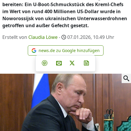
bereiten: Ein U-Boot-Schmuckstück des Kreml-Chefs
im Wert von rund 400 Millionen US-Dollar wurde in
Noworossijsk von ukrainischen Unterwasserdrohnen
getroffen und außer Gefecht gesetzt.
Erstellt von
Claudia Löwe
-
07.01.2026, 10.49
Uhr
news.de zu Google hinzufügen
news.de zu Google hinzufüg
Teilen auf Facebook
Teilen auf Whatsapp
Teilen auf Telegram
Teilen auf Pinterest
Per E-Mail teilen
Post auf X
Newsletter abonni