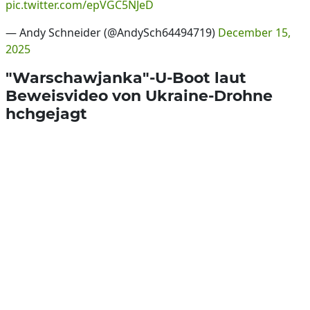
pic.twitter.com/epVGC5NJeD
— Andy Schneider (@AndySch64494719)
December 15,
2025
"Warschawjanka"-U-Boot laut
Beweisvideo von Ukraine-Drohne
hchgejagt