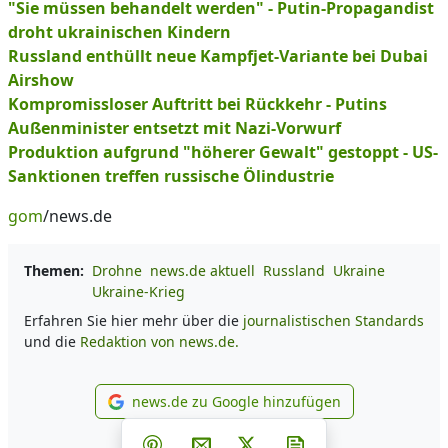
"Sie müssen behandelt werden" - Putin-Propagandist
droht ukrainischen Kindern
Russland enthüllt neue Kampfjet-Variante bei Dubai
Airshow
Kompromissloser Auftritt bei Rückkehr - Putins
Außenminister entsetzt mit Nazi-Vorwurf
Produktion aufgrund "höherer Gewalt" gestoppt - US-
Sanktionen treffen russische Ölindustrie
gom
/news.de
Themen:
Drohne
news.de aktuell
Russland
Ukraine
Ukraine-Krieg
Erfahren Sie hier mehr über die
journalistischen Standards
und die
Redaktion von news.de.
news.de zu Google hinzufügen
news.de zu Google hinzufüg
Teilen auf Facebook
Teilen auf Whatsapp
Teilen auf Telegram
Teilen auf Pinterest
Per E-Mail teilen
Post auf X
Newsletter abonni