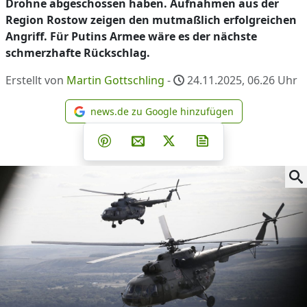
Drohne abgeschossen haben. Aufnahmen aus der
Region Rostow zeigen den mutmaßlich erfolgreichen
Angriff. Für Putins Armee wäre es der nächste
schmerzhafte Rückschlag.
Erstellt von
Martin Gottschling
-
24.11.2025, 06.26
Uhr
news.de zu Google hinzufügen
news.de zu Google hinzufüg
Teilen auf Facebook
Teilen auf Whatsapp
Teilen auf Telegram
Teilen auf Pinterest
Per E-Mail teilen
Post auf X
Newsletter abonni