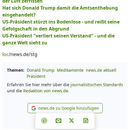
der Luft zerrissen
Hat sich Donald Trump damit die Amtsenthebung
eingehandelt?
US-Präsident stürzt ins Bodenlose - und reißt seine
Gefolgschaft in den Abgrund
US-Präsident "verliert seinen Verstand" - und die
ganze Welt sieht zu
loc
/news.de/stg
Themen:
Donald Trump
Medikamente
news.de aktuell
Präsident
Erfahren Sie hier mehr über die
journalistischen Standards
und die
Redaktion von news.de.
news.de zu Google hinzufügen
news.de zu Google hinzufüg
Teilen auf Facebook
Teilen auf Whatsapp
Teilen auf Telegram
Teilen auf Pinterest
Per E-Mail teilen
Post auf X
Newsletter abonni