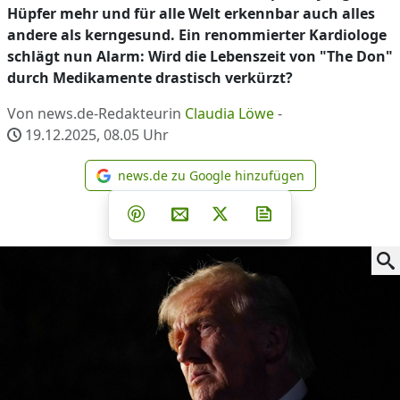
Hüpfer mehr und für alle Welt erkennbar auch alles
andere als kerngesund. Ein renommierter Kardiologe
schlägt nun Alarm: Wird die Lebenszeit von "The Don"
durch Medikamente drastisch verkürzt?
Von news.de-Redakteurin
Claudia Löwe
-
19.12.2025, 08.05
Uhr
news.de zu Google hinzufügen
news.de zu Google hinzufüg
Teilen auf Facebook
Teilen auf Whatsapp
Teilen auf Telegram
Teilen auf Pinterest
Per E-Mail teilen
Post auf X
Newsletter abonni