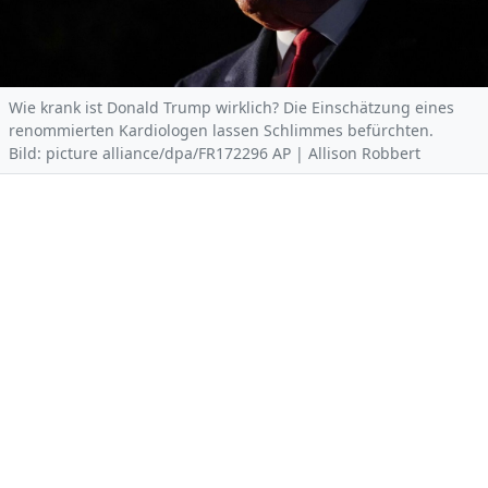
Wie krank ist Donald Trump wirklich? Die Einschätzung eines
renommierten Kardiologen lassen Schlimmes befürchten.
Bild: picture alliance/dpa/FR172296 AP | Allison Robbert