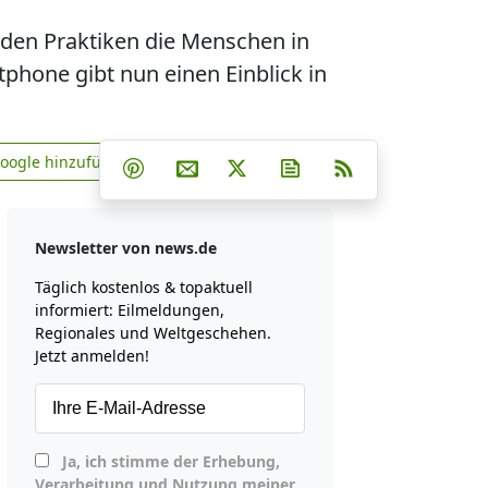
fiden Praktiken die Menschen in
hone gibt nun einen Einblick in
Teilen auf Facebook
Teilen auf Whatsapp
Teilen auf Telegram
Google hinzufügen
Teilen auf Pinterest
Per E-Mail teilen
Post auf X
Newsletter abonniere
RSS
news.de zu Google hinzufügen
Newsletter von news.de
Täglich kostenlos & topaktuell
informiert: Eilmeldungen,
Regionales und Weltgeschehen.
Jetzt anmelden!
Ja, ich stimme der Erhebung,
Verarbeitung und Nutzung meiner