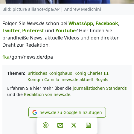
Bild: picture alliance/dpa/AP | Andrew Medichini
Folgen Sie
News.de
schon bei
WhatsApp
,
Facebook
,
Twitter
,
Pinterest
und
YouTube
? Hier finden Sie
brandheiße News, aktuelle Videos und den direkten
Draht zur Redaktion.
fka
/gom/news.de/dpa
Themen:
Britisches Königshaus
König Charles III.
Königin Camilla
news.de aktuell
Royals
Erfahren Sie hier mehr über die
journalistischen Standards
und die
Redaktion von news.de.
news.de zu Google hinzufügen
news.de zu Google hinzufüg
Teilen auf Facebook
Teilen auf Whatsapp
Teilen auf Telegram
Teilen auf Pinterest
Per E-Mail teilen
Post auf X
Newsletter abonni