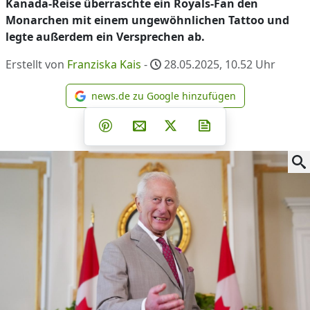
Kanada-Reise überraschte ein Royals-Fan den
Monarchen mit einem ungewöhnlichen Tattoo und
legte außerdem ein Versprechen ab.
Erstellt von
Franziska Kais
-
28.05.2025, 10.52
Uhr
news.de zu Google hinzufügen
news.de zu Google hinzufüg
Teilen auf Facebook
Teilen auf Whatsapp
Teilen auf Telegram
Teilen auf Pinterest
Per E-Mail teilen
Post auf X
Newsletter abonni