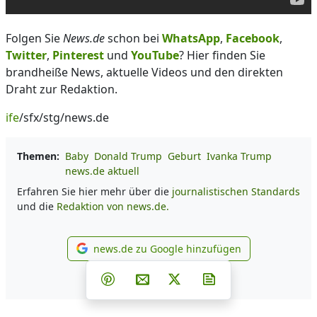
Folgen Sie
News.de
schon bei
WhatsApp
,
Facebook
,
Twitter
,
Pinterest
und
YouTube
? Hier finden Sie
brandheiße News, aktuelle Videos und den direkten
Draht zur Redaktion.
ife
/sfx/stg/news.de
Themen:
Baby
Donald Trump
Geburt
Ivanka Trump
news.de aktuell
Erfahren Sie hier mehr über die
journalistischen Standards
und die
Redaktion von news.de.
news.de zu Google hinzufügen
news.de zu Google hinzufüg
Teilen auf Facebook
Teilen auf Whatsapp
Teilen auf Telegram
Teilen auf Pinterest
Per E-Mail teilen
Post auf X
Newsletter abonni