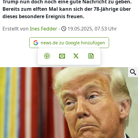
Trump nun doch noch eine gute Nachricht zu geben.
Bereits zum elften Mal kann sich der 78-Jährige über
dieses besondere Ereignis freuen.
Erstellt von
Ines Fedder
-
19.05.2025, 07.53
Uhr
news.de zu Google hinzufügen
news.de zu Google hinzufüg
Teilen auf Facebook
Teilen auf Whatsapp
Teilen auf Telegram
Teilen auf Pinterest
Per E-Mail teilen
Post auf X
Newsletter abonni