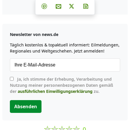
Teilen auf Facebook
Teilen auf Whatsapp
Teilen auf Telegram
Teilen auf Pinterest
Per E-Mail teilen
Post auf X
Newsletter abonni
Newsletter von news.de
Täglich kostenlos & topaktuell informiert: Eilmeldungen,
Regionales und Weltgeschehen. Jetzt anmelden!
Ja, ich stimme der Erhebung, Verarbeitung und
Nutzung meiner personenbezogenen Daten gemäß
der
ausführlichen Einwilligungserklärung
zu.
Absenden
0