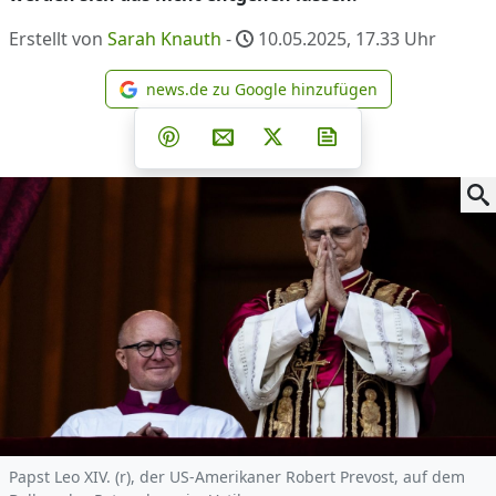
Erstellt von
Sarah Knauth
-
10.05.2025, 17.33
Uhr
news.de zu Google hinzufügen
news.de zu Google hinzufüg
Teilen auf Facebook
Teilen auf Whatsapp
Teilen auf Telegram
Teilen auf Pinterest
Per E-Mail teilen
Post auf X
Newsletter abonni
Papst Leo XIV. (r), der US-Amerikaner Robert Prevost, auf dem