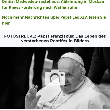
Dmitri Medwedew rastet aus: Ablehnung in Moskau
für Kiews Forderung nach Waffenruhe
Noch mehr Nachrichten über Papst Leo XIV. lesen Sie
hier.
FOTOSTRECKE: Papst Franziskus: Das Leben des
verstorbenen Pontifex in Bildern