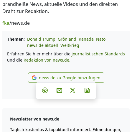
brandheiße News, aktuelle Videos und den direkten
Draht zur Redaktion.
fka
/news.de
Themen:
Donald Trump
Grönland
Kanada
Nato
news.de aktuell
Weltkrieg
Erfahren Sie hier mehr über die
journalistischen Standards
und die
Redaktion von news.de.
news.de zu Google hinzufügen
news.de zu Google hinzufüg
Teilen auf Facebook
Teilen auf Whatsapp
Teilen auf Telegram
Teilen auf Pinterest
Per E-Mail teilen
Post auf X
Newsletter abonni
Newsletter von news.de
Täglich kostenlos & topaktuell informiert: Eilmeldungen,