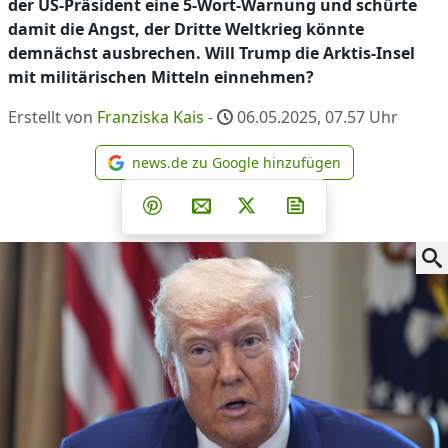
der US-Präsident eine 5-Wort-Warnung und schürte
damit die Angst, der Dritte Weltkrieg könnte
demnächst ausbrechen. Will Trump die Arktis-Insel
mit militärischen Mitteln einnehmen?
Erstellt von
Franziska Kais
-
06.05.2025, 07.57
Uhr
news.de zu Google hinzufügen
news.de zu Google hinzufüg
Teilen auf Facebook
Teilen auf Whatsapp
Teilen auf Telegram
Teilen auf Pinterest
Per E-Mail teilen
Post auf X
Newsletter abonni