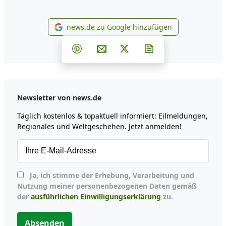
news.de zu Google hinzufügen
news.de zu Google hinzufüg
Teilen auf Facebook
Teilen auf Whatsapp
Teilen auf Telegram
Teilen auf Pinterest
Per E-Mail teilen
Post auf X
Newsletter abonni
Newsletter von news.de
Täglich kostenlos & topaktuell informiert: Eilmeldungen,
Regionales und Weltgeschehen. Jetzt anmelden!
Ja, ich stimme der Erhebung, Verarbeitung und
Nutzung meiner personenbezogenen Daten gemäß
der
ausführlichen Einwilligungserklärung
zu.
Absenden