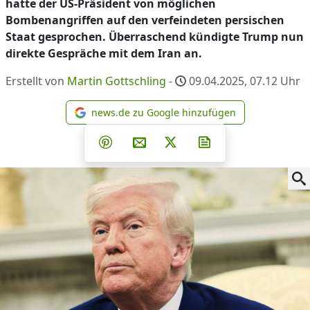
hatte der US-Präsident von möglichen
Bombenangriffen auf den verfeindeten persischen
Staat gesprochen. Überraschend kündigte Trump nun
direkte Gespräche mit dem Iran an.
Erstellt von
Martin Gottschling
-
09.04.2025, 07.12
Uhr
news.de zu Google hinzufügen
news.de zu Google hinzufüg
Teilen auf Facebook
Teilen auf Whatsapp
Teilen auf Telegram
Teilen auf Pinterest
Per E-Mail teilen
Post auf X
Newsletter abonni