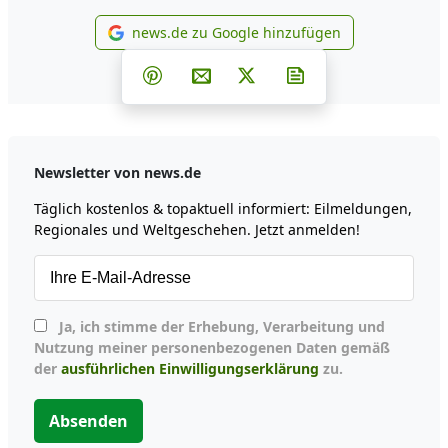
news.de zu Google hinzufügen
news.de zu Google hinzufüg
Teilen auf Facebook
Teilen auf Whatsapp
Teilen auf Telegram
Teilen auf Pinterest
Per E-Mail teilen
Post auf X
Newsletter abonni
Newsletter von news.de
Täglich kostenlos & topaktuell informiert: Eilmeldungen,
Regionales und Weltgeschehen. Jetzt anmelden!
Ja, ich stimme der Erhebung, Verarbeitung und
Nutzung meiner personenbezogenen Daten gemäß
der
ausführlichen Einwilligungserklärung
zu.
Absenden