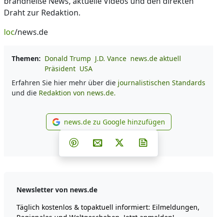
brandheiße News, aktuelle Videos und den direkten
Draht zur Redaktion.
loc
/news.de
Themen:
Donald Trump
J.D. Vance
news.de aktuell
Präsident
USA
Erfahren Sie hier mehr über die
journalistischen Standards
und die
Redaktion von news.de.
news.de zu Google hinzufügen
news.de zu Google hinzufüg
Teilen auf Facebook
Teilen auf Whatsapp
Teilen auf Telegram
Teilen auf Pinterest
Per E-Mail teilen
Post auf X
Newsletter abonni
Newsletter von news.de
Täglich kostenlos & topaktuell informiert: Eilmeldungen,