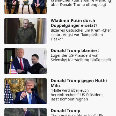
Kreml-Chef Putins wahre Meinung
über Donald Trump offengelegt
Wladimir Putin durch
Doppelgänger ersetzt?
Bizarres Getuschel um Kreml-Chef
schürt Angst vor "komplettem
Fiasko"
Donald Trump blamiert
Lügender US-Präsident von
Selenskyj-Klarstellung bloßgestellt
Donald Trump gegen Huthi-
Miliz
"Hölle wird über euch
hereinbrechen!" US-Präsident
lässt Bomben regnen
Donald Trump
"Sein erster richtiger Job!" US-