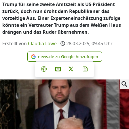
Trump für seine zweite Amtszeit als US-Präsident
zurück, doch nun droht dem Republikaner das
vorzeitige Aus. Einer Experteneinschätzung zufolge
könnte ein Vertrauter Trump aus dem Weißen Haus
drängen und das Ruder übernehmen.
Erstellt von
Claudia Löwe
-
28.03.2025, 09.45
Uhr
news.de zu Google hinzufügen
news.de zu Google hinzufüg
Teilen auf Facebook
Teilen auf Whatsapp
Teilen auf Telegram
Teilen auf Pinterest
Per E-Mail teilen
Post auf X
Newsletter abonni