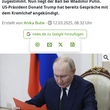
zugestimmt. Nun liegt der Ball bei Wladimir Putin.
US-Präsident Donald Trump hat bereits Gespräche mit
dem Kremlchef angekündigt.
Erstellt von
Anika Bube
-
12.03.2025, 08.32
Uhr
news.de zu Google hinzufügen
news.de zu Google hinzufüg
Teilen auf Facebook
Teilen auf Whatsapp
Teilen auf Telegram
Teilen auf Pinterest
Per E-Mail teilen
Post auf X
Newsletter abonni