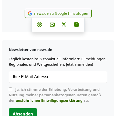
news.de zu Google hinzufügen
news.de zu Google hinzufüg
Teilen auf Facebook
Teilen auf Whatsapp
Teilen auf Telegram
Teilen auf Pinterest
Per E-Mail teilen
Post auf X
Newsletter abonni
Newsletter von news.de
Täglich kostenlos & topaktuell informiert: Eilmeldungen,
Regionales und Weltgeschehen. Jetzt anmelden!
Ja, ich stimme der Erhebung, Verarbeitung und
Nutzung meiner personenbezogenen Daten gemäß
der
ausführlichen Einwilligungserklärung
zu.
Absenden