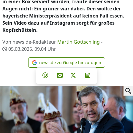
in einer Box serviert wurden, traute dieser seinen
Augen nicht: Ein grüner war dabei. Den wollte der
bayerische Ministerpräsident auf keinen Fall essen.
Sein Video dazu auf Instagram sorgt für großes
Kopfschütteln.
Von news.de-Redakteur
Martin Gottschling
-
05.03.2025, 09.04
Uhr
news.de zu Google hinzufügen
news.de zu Google hinzufüg
Teilen auf Facebook
Teilen auf Whatsapp
Teilen auf Telegram
Teilen auf Pinterest
Per E-Mail teilen
Post auf X
Newsletter abonni