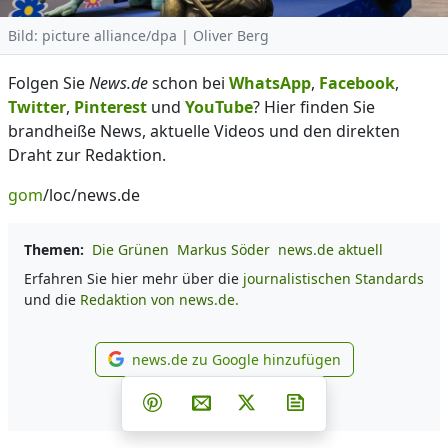
Bild: picture alliance/dpa | Oliver Berg
Folgen Sie
News.de
schon bei
WhatsApp
,
Facebook
,
Twitter
,
Pinterest
und
YouTube
? Hier finden Sie
brandheiße News, aktuelle Videos und den direkten
Draht zur Redaktion.
gom
/loc/news.de
Themen:
Die Grünen
Markus Söder
news.de aktuell
Erfahren Sie hier mehr über die
journalistischen Standards
und die
Redaktion von news.de.
news.de zu Google hinzufügen
news.de zu Google hinzufüg
Teilen auf Facebook
Teilen auf Whatsapp
Teilen auf Telegram
Teilen auf Pinterest
Per E-Mail teilen
Post auf X
Newsletter abonni