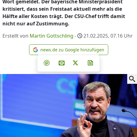
Wort gemeldet. Der bayerische Ministerpräsident
kritisiert, dass sein Freistaat aktuell mehr als die
Hälfte aller Kosten trägt. Der CSU-Chef trifft damit
nicht nur auf Zustimmung.
Erstellt von
Martin Gottschling
-
21.02.2025, 07.16
Uhr
news.de zu Google hinzufügen
news.de zu Google hinzufüg
Teilen auf Facebook
Teilen auf Whatsapp
Teilen auf Telegram
Teilen auf Pinterest
Per E-Mail teilen
Post auf X
Newsletter abonni