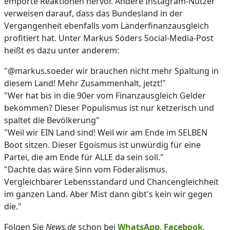
empörte Reaktionen hervor. Andere Instagram-Nutzer
verweisen darauf, dass das Bundesland in der
Vergangenheit ebenfalls vom Länderfinanzausgleich
profitiert hat. Unter Markus Söders Social-Media-Post
heißt es dazu unter anderem:
"@markus.soeder wir brauchen nicht mehr Spaltung in
diesem Land! Mehr Zusammenhalt, jetzt!"
"Wer hat bis in die 90er vom Finanzausgleich Gelder
bekommen? Dieser Populismus ist nur ketzerisch und
spaltet die Bevölkerung"
"Weil wir EIN Land sind! Weil wir am Ende im SELBEN
Boot sitzen. Dieser Egoismus ist unwürdig für eine
Partei, die am Ende für ALLE da sein soll."
"Dachte das wäre Sinn vom Föderalismus.
Vergleichbarer Lebensstandard und Chancengleichheit
im ganzen Land. Aber Mist dann gibt's kein wir gegen
die."
Folgen Sie
News.de
schon bei
WhatsApp
,
Facebook
,