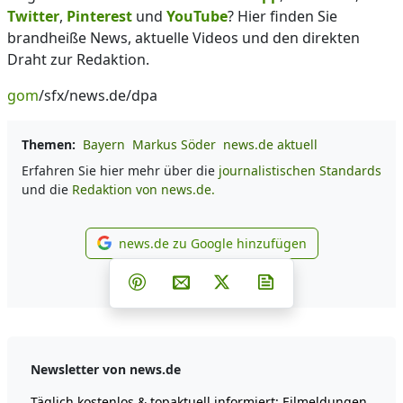
Twitter
,
Pinterest
und
YouTube
? Hier finden Sie
brandheiße News, aktuelle Videos und den direkten
Draht zur Redaktion.
gom
/sfx/news.de/dpa
Themen:
Bayern
Markus Söder
news.de aktuell
Erfahren Sie hier mehr über die
journalistischen Standards
und die
Redaktion von news.de.
news.de zu Google hinzufügen
news.de zu Google hinzufüg
Teilen auf Facebook
Teilen auf Whatsapp
Teilen auf Telegram
Teilen auf Pinterest
Per E-Mail teilen
Post auf X
Newsletter abonni
Newsletter von news.de
Täglich kostenlos & topaktuell informiert: Eilmeldungen,