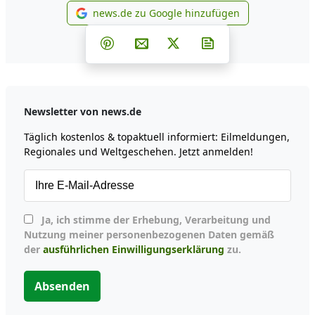
news.de zu Google hinzufügen
news.de zu Google hinzufüg
Teilen auf Facebook
Teilen auf Whatsapp
Teilen auf Telegram
Teilen auf Pinterest
Per E-Mail teilen
Post auf X
Newsletter abonni
Newsletter von news.de
Täglich kostenlos & topaktuell informiert: Eilmeldungen,
Regionales und Weltgeschehen. Jetzt anmelden!
Ja, ich stimme der Erhebung, Verarbeitung und
Nutzung meiner personenbezogenen Daten gemäß
der
ausführlichen Einwilligungserklärung
zu.
Absenden