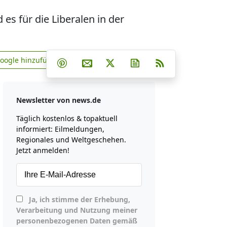
s für die Liberalen in der
Teilen auf Facebook
Teilen auf Whatsapp
Teilen auf Telegram
Google hinzufügen
Teilen auf Pinterest
Per E-Mail teilen
Post auf X
Newsletter abonniere
RSS
news.de zu Google hinzufügen
Newsletter von news.de
Täglich kostenlos & topaktuell
informiert: Eilmeldungen,
Regionales und Weltgeschehen.
Jetzt anmelden!
Ja, ich stimme der Erhebung,
Verarbeitung und Nutzung meiner
personenbezogenen Daten gemäß