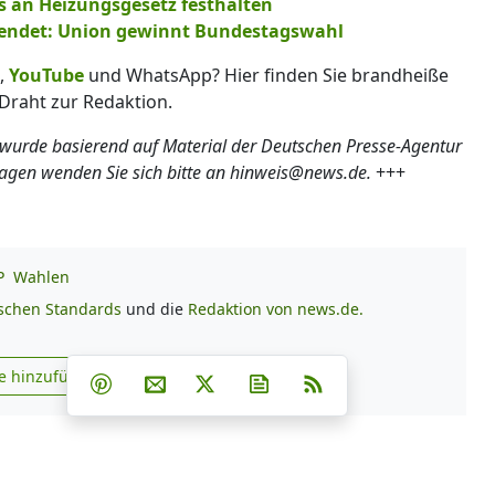
s an Heizungsgesetz festhalten
endet: Union gewinnt Bundestagswahl
,
YouTube
und WhatsApp? Hier finden Sie brandheiße
Draht zur Redaktion.
 wurde basierend auf Material der Deutschen Presse-Agentur
ragen wenden Sie sich bitte an hinweis@news.de.
+++
P
Wahlen
ischen Standards
und die
Redaktion von news.de.
Teilen auf Facebook
Teilen auf Whatsapp
Teilen auf Telegram
e hinzufügen
Teilen auf Pinterest
Per E-Mail teilen
Post auf X
Newsletter abonnieren
RSS
s.de zu Google hinzufügen