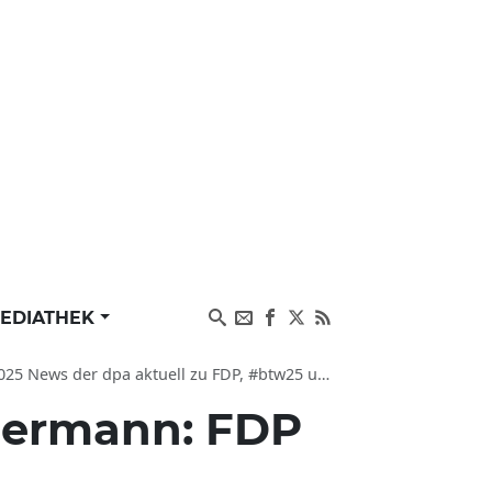
EDIATHEK
ews der dpa aktuell zu FDP, #btw25 und Wahl
mermann: FDP