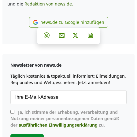
und die
Redaktion von news.de.
news.de zu Google hinzufügen
news.de zu Google hinzufüg
Teilen auf Facebook
Teilen auf Whatsapp
Teilen auf Telegram
Teilen auf Pinterest
Per E-Mail teilen
Post auf X
Newsletter abonni
Newsletter von news.de
Täglich kostenlos & topaktuell informiert: Eilmeldungen,
Regionales und Weltgeschehen. Jetzt anmelden!
Ja, ich stimme der Erhebung, Verarbeitung und
Nutzung meiner personenbezogenen Daten gemäß
der
ausführlichen Einwilligungserklärung
zu.