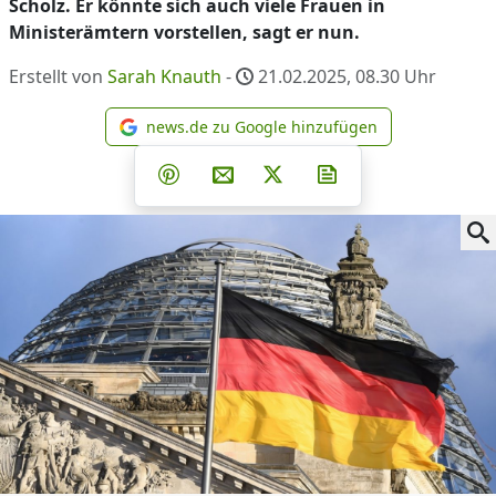
Scholz. Er könnte sich auch viele Frauen in
Ministerämtern vorstellen, sagt er nun.
Erstellt von
Sarah Knauth
-
21.02.2025, 08.30
Uhr
news.de zu Google hinzufügen
news.de zu Google hinzufüg
Teilen auf Facebook
Teilen auf Whatsapp
Teilen auf Telegram
Teilen auf Pinterest
Per E-Mail teilen
Post auf X
Newsletter abonni