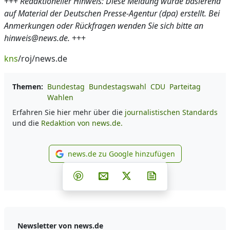
+++
Redaktioneller Hinweis: Diese Meldung wurde basierend
auf Material der Deutschen Presse-Agentur (dpa) erstellt. Bei
Anmerkungen oder Rückfragen wenden Sie sich bitte an
hinweis@news.de.
+++
kns
/roj/news.de
Themen:
Bundestag
Bundestagswahl
CDU
Parteitag
Wahlen
Erfahren Sie hier mehr über die
journalistischen Standards
und die
Redaktion von news.de.
news.de zu Google hinzufügen
news.de zu Google hinzufüg
Teilen auf Facebook
Teilen auf Whatsapp
Teilen auf Telegram
Teilen auf Pinterest
Per E-Mail teilen
Post auf X
Newsletter abonni
Newsletter von news.de