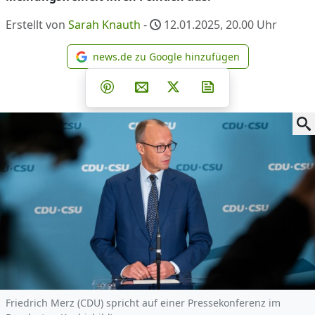
Erstellt von
Sarah Knauth
-
12.01.2025, 20.00
Uhr
news.de zu Google hinzufügen
news.de zu Google hinzufüg
Teilen auf Facebook
Teilen auf Whatsapp
Teilen auf Telegram
Teilen auf Pinterest
Per E-Mail teilen
Post auf X
Newsletter abonni
Friedrich Merz (CDU) spricht auf einer Pressekonferenz im