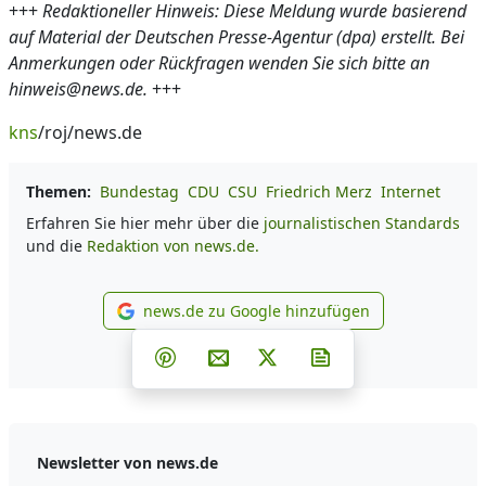
+++
Redaktioneller Hinweis: Diese Meldung wurde basierend
auf Material der Deutschen Presse-Agentur (dpa) erstellt. Bei
Anmerkungen oder Rückfragen wenden Sie sich bitte an
hinweis@news.de.
+++
kns
/roj/news.de
Themen:
Bundestag
CDU
CSU
Friedrich Merz
Internet
Erfahren Sie hier mehr über die
journalistischen Standards
und die
Redaktion von news.de.
news.de zu Google hinzufügen
news.de zu Google hinzufüg
Teilen auf Facebook
Teilen auf Whatsapp
Teilen auf Telegram
Teilen auf Pinterest
Per E-Mail teilen
Post auf X
Newsletter abonni
Newsletter von news.de