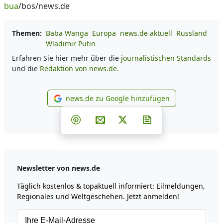
bua
/bos/news.de
Themen:
Baba Wanga
Europa
news.de aktuell
Russland
Wladimir Putin
Erfahren Sie hier mehr über die
journalistischen Standards
und die
Redaktion von news.de.
news.de zu Google hinzufügen
news.de zu Google hinzufüg
Teilen auf Facebook
Teilen auf Whatsapp
Teilen auf Telegram
Teilen auf Pinterest
Per E-Mail teilen
Post auf X
Newsletter abonni
Newsletter von news.de
Täglich kostenlos & topaktuell informiert: Eilmeldungen,
Regionales und Weltgeschehen. Jetzt anmelden!