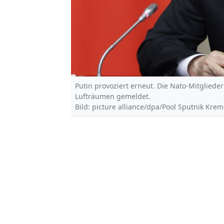
Putin provoziert erneut. Die Nato-Mitglied
Lufträumen gemeldet.
Bild: picture alliance/dpa/Pool Sputnik Kre