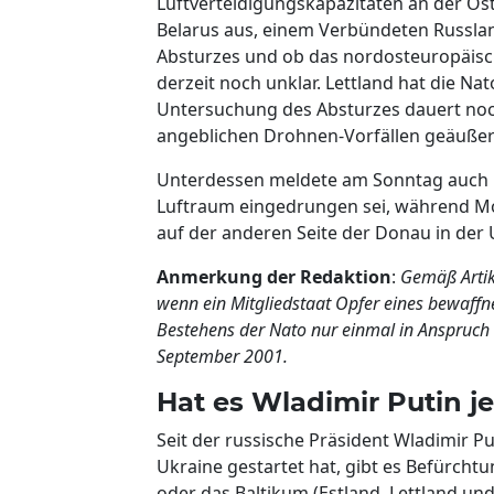
Luftverteidigungskapazitäten an der Os
Belarus aus, einem Verbündeten Russland
Absturzes und ob das nordosteuropäische
derzeit noch unklar. Lettland hat die Na
Untersuchung des Absturzes dauert noch 
angeblichen Drohnen-Vorfällen geäußer
Unterdessen meldete am Sonntag auch R
Luftraum eingedrungen sei, während Mosk
auf der anderen Seite der Donau in der 
Anmerkung der Redaktion
:
Gemäß Artik
wenn ein Mitgliedstaat Opfer eines bewaffne
Bestehens der Nato nur einmal in Anspruc
September 2001.
Hat es Wladimir Putin j
Seit der russische Präsident Wladimir P
Ukraine gestartet hat, gibt es Befürcht
oder das Baltikum (Estland, Lettland und