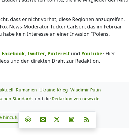
cht, dass er nicht vorhat, diese Regionen anzugreifen.
 Fox-News-Moderator Tucker Carlson, das im Februar
 habe kein Interesse an einer Invasion "Polens,
,
Facebook
,
Twitter
,
Pinterest
und
YouTube
? Hier
deos und den direkten Draht zur Redaktion.
aktuell
Rumänien
Ukraine-Krieg
Wladimir Putin
ischen Standards
und die
Redaktion von news.de.
Teilen auf Facebook
Teilen auf Whatsapp
Teilen auf Telegram
e hinzufügen
Teilen auf Pinterest
Per E-Mail teilen
Post auf X
Newsletter abonnieren
RSS
s.de zu Google hinzufügen