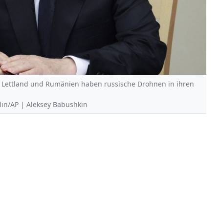
er Lettland und Rumänien haben russische Drohnen in ihren
mlin/AP | Aleksey Babushkin