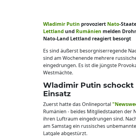
Wladimir Putin
provoziert
Nato
-Staat
Lettland
und
Rumänien
melden Drohn
Nato-Land Lettland reagiert besorgt
Es sind äußerst besorgniserregende Nach
sind am Wochenende mehrere russische
eingedrungen. Es ist die jüngste Provok
Westmächte.
Wladimir Putin schockt
Einsatz
Zuerst hatte das Onlineportal
"Newswe
Rumänien - beides Mitgliedstaaten der N
ihren Luftraum eingedrungen sind. Nach
am Samstag ein russisches unbemanntes
Latgale abgestürzt.