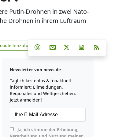
re Putin-Drohnen in zwei Nato-
che Drohnen in ihrem Luftraum
Teilen auf Facebook
Teilen auf Whatsapp
Teilen auf Telegram
Google hinzufügen
Teilen auf Pinterest
Per E-Mail teilen
Post auf X
Newsletter abonniere
RSS
news.de zu Google hinzufügen
Newsletter von news.de
Täglich kostenlos & topaktuell
informiert: Eilmeldungen,
Regionales und Weltgeschehen.
Jetzt anmelden!
Ja, ich stimme der Erhebung,
Verarbeitung und Nutzung meiner