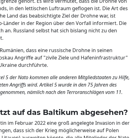
tgrenze gehört. Es wird vermutet, dass die Drohne von
s, in den lettischen Luftraum geflogen ist. Die Art des
 Land das beabsichtigte Ziel der Drohne war, ist
to-Länder in der Region über den Vorfall informiert. Die
an. Russland selbst hat sich bislang nicht zu den
t.
umänien, dass eine russische Drohne in seinen
au Angriffe auf "zivile Ziele und Hafeninfrastruktur"
Ukraine durchführte.
el 5 der Nato kommen alle anderen Mitgliedstaaten zu Hilfe,
ten Angriffs wird. Artikel 5 wurde in den 75 Jahren des
h genommen, nämlich nach den Terroranschlägen vom 11.
etzt auf das Baltikum abgesehen?
utin im Februar 2022 eine groß angelegte Invasion in der
ungen, dass sich der Krieg möglicherweise auf Polen
 Litauen) ausweiten könnte, die alle Mitglieder der Nato