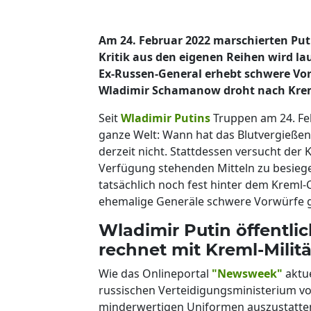
Am 24. Februar 2022 marschierten Put
Kritik aus den eigenen Reihen wird la
Ex-Russen-General erhebt schwere Vor
Wladimir Schamanow droht nach Kreml
Seit
Wladimir Putins
Truppen am 24. Febr
ganze Welt: Wann hat das Blutvergießen 
derzeit nicht. Stattdessen versucht der 
Verfügung stehenden Mitteln zu besieg
tatsächlich noch fest hinter dem Kreml
ehemalige Generäle schwere Vorwürfe ge
Wladimir Putin öffentlic
rechnet mit Kreml-Militä
Wie das Onlineportal
"Newsweek"
aktue
russischen Verteidigungsministerium vor
minderwertigen Uniformen auszustatten