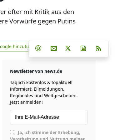
r öfter mit Kritik aus den
were Vorwürfe gegen Putins
Teilen auf Facebook
Teilen auf Whatsapp
Teilen auf Telegram
Google hinzufügen
Teilen auf Pinterest
Per E-Mail teilen
Post auf X
Newsletter abonniere
RSS
news.de zu Google hinzufügen
Newsletter von news.de
Täglich kostenlos & topaktuell
informiert: Eilmeldungen,
Regionales und Weltgeschehen.
Jetzt anmelden!
Ja, ich stimme der Erhebung,
Verarbeitung und Nutzung meiner