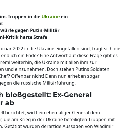
ins Truppen in die
Ukraine
ein
ut
würfe gegen Putin-Militär
-Kritik harte Strafe
uar 2022 in die Ukraine eingefallen sind, fragt sich die
endlich ein Ende? Eine Antwort auf diese Frage gibt es
Kreml weiterhin, die Ukraine mit allen ihm zur
en und einzunehmen. Doch stehen Putins Soldaten
-Chef? Offenbar nicht! Denn nun erheben sogar
gen die russische Militärführung.
h bloßgestellt: Ex-General
r ab
ll berichtet, wirft ein ehemaliger General dem
, die am Krieg in der Ukraine beteiligten Truppen mit
. Getätigt wurden derartige Aussagen von Wladimir