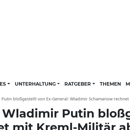
LES
UNTERHALTUNG
RATGEBER
THEMEN
M
 Putin bloßgestellt von Ex-General: Wladimir Schamanow rechnet öf
:
Wladimir Putin bloßge
t mit Kreml-Militär a