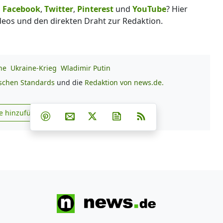
,
Facebook
,
Twitter
,
Pinterest
und
YouTube
? Hier
deos und den direkten Draht zur Redaktion.
ne
Ukraine-Krieg
Wladimir Putin
ischen Standards
und die
Redaktion von news.de.
Teilen auf Facebook
Teilen auf Whatsapp
Teilen auf Telegram
e hinzufügen
Teilen auf Pinterest
Per E-Mail teilen
Post auf X
Newsletter abonnieren
RSS
s.de zu Google hinzufügen