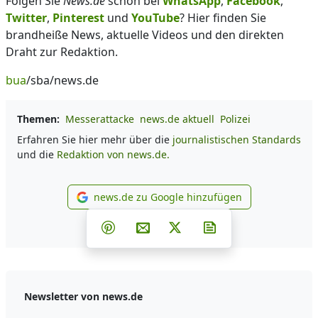
Folgen Sie
News.de
schon bei
WhatsApp
,
Facebook
,
Twitter
,
Pinterest
und
YouTube
? Hier finden Sie
brandheiße News, aktuelle Videos und den direkten
Draht zur Redaktion.
bua
/sba/news.de
Themen:
Messerattacke
news.de aktuell
Polizei
Erfahren Sie hier mehr über die
journalistischen Standards
und die
Redaktion von news.de.
news.de zu Google hinzufügen
news.de zu Google hinzufüg
Teilen auf Facebook
Teilen auf Whatsapp
Teilen auf Telegram
Teilen auf Pinterest
Per E-Mail teilen
Post auf X
Newsletter abonni
Newsletter von news.de