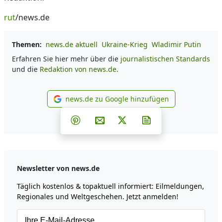
rut
/news.de
Themen:
news.de aktuell
Ukraine-Krieg
Wladimir Putin
Erfahren Sie hier mehr über die
journalistischen Standards
und die
Redaktion von news.de.
news.de zu Google hinzufügen
news.de zu Google hinzufüg
Teilen auf Facebook
Teilen auf Whatsapp
Teilen auf Telegram
Teilen auf Pinterest
Per E-Mail teilen
Post auf X
Newsletter abonni
Newsletter von news.de
Täglich kostenlos & topaktuell informiert: Eilmeldungen,
Regionales und Weltgeschehen. Jetzt anmelden!