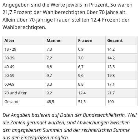
Angegeben sind die Werte jeweils in Prozent. So waren
21,7 Prozent der Wahlberechtigten über 70 Jahre alt.
Allein über 70-jährige Frauen stellten 12,4 Prozent der
Wahlberechtigten.
Alter
Männer
Frauen
Gesamt
18 - 29
7,3
6,9
14,2
30-39
7,2
7,0
14,2
40-49
6,8
6,7
13,5
50-59
9,7
9,6
19,3
60-69
8,3
8,8
17,1
70 und älter
9,2
12,4
21,7
Gesamt
48,5
51,5
100
Die Angaben basieren auf Daten der Bundeswahlleiterin. Weil
die Zahlen gerundet wurden, sind Abweichungen zwischen
den angegebenen Summen und der rechnerischen Summe
aus den Einzelgrößen möglich.