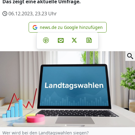
Das zeigt eine aktuelle Umfrage.
06.12.2023, 23.23
Uhr
news.de zu Google hinzufügen
news.de zu Google hinzufüg
Teilen auf Facebook
Teilen auf Whatsapp
Teilen auf Telegram
Teilen auf Pinterest
Per E-Mail teilen
Post auf X
Newsletter abonni
Wer wird bei den Landtagswahlen siegen?