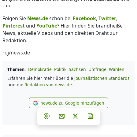
+++
Folgen Sie
News.de
schon bei
Facebook
,
Twitter
,
Pinterest
und
YouTube
? Hier finden Sie brandheiße
News, aktuelle Videos und den direkten Draht zur
Redaktion.
roj/news.de
Themen:
Demokratie
Politik
Sachsen
Umfrage
Wahlen
Erfahren Sie hier mehr über die
journalistischen Standards
und die
Redaktion von news.de.
news.de zu Google hinzufügen
news.de zu Google hinzufüg
Teilen auf Facebook
Teilen auf Whatsapp
Teilen auf Telegram
Teilen auf Pinterest
Per E-Mail teilen
Post auf X
Newsletter abonni