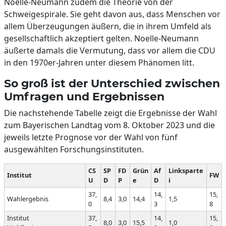
Noelle-Neumann zudem die Theorie von der
Schweigespirale. Sie geht davon aus, dass Menschen vor
allem Überzeugungen äußern, die in ihrem Umfeld als
gesellschaftlich akzeptiert gelten. Noelle-Neumann
äußerte damals die Vermutung, dass vor allem die CDU
in den 1970er-Jahren unter diesem Phänomen litt.
So groß ist der Unterschied zwischen
Umfragen und Ergebnissen
Die nachstehende Tabelle zeigt die Ergebnisse der Wahl
zum Bayerischen Landtag vom 8. Oktober 2023 und die
jeweils letzte Prognose vor der Wahl von fünf
ausgewählten Forschungsinstituten.
CS
SP
FD
Grün
Af
Linksparte
Institut
FW
U
D
P
e
D
i
37,
14,
15,
Wahlergebnis
8,4
3,0
14,4
1,5
0
3
8
Institut
37,
14,
15,
8,0
3,0
15,5
1,0