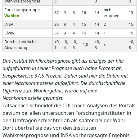
Wahlkreisprognose
5
0
0
Forschungsgruppe
nicht
37
9
3
16
14
15
Wahlen
erhoben
INSA
36
9
4
15
14
2
15
Civey
37
9
4
15
14
1
15
Durchschnittliche
+0,
-0,
-0,
+0,
+0,
-1,0
x
Abweichung
1
4
5
3
8
Das Institut Wahlkreisprognose gibt als einziges der hier
aufgeführten in seiner Prognose auch halbe Prozent an,
beispielsweise 37,5 Prozent. Daher sind hier die Daten mit
einer Nachkommastelle aufgeführt. Die durchschnittliche
Differenz zum Wahlergebnis wurde auf eine
Nachkommastelle gerundet.
Tatsächlich schneidet die CDU nach Analysen des Portals
dawum bei allen untersuchten Forschungsinstituten in
den Umfragen schlechter ab als später bei der Wahl.
Dort übertraf sie das von den Instituten
Wahlkreisprognose und INSA vorhergesagte Ergebnis