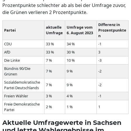
Prozentpunkte schlechter ab als bei der Umfrage zuvor,
die Grünen verlieren 2 Prozentpunkte.
Differenz in
aktuelle
Umfrage vom
Partei
Prozentpunkte
Umfrage
6. August 2023
n
CDU
33 %
34 %
-1
AfD
33 %
30 %
3
Die Linke
7 %
10 %
-3
Bündnis 90/Die
7 %
9 %
-2
Grünen
Sozialdemokratische
7 %
9 %
-2
Partei Deutschlands
Freien Wähler
3 %
4 %
-1
Freie Demokratische
2 %
1 %
1
Partei
Aktuelle Umfragewerte in Sachsen
und letzte Wahlergebnisse im