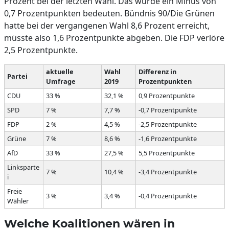
Prozent bei der letzten Wahl. Das würde ein Minus von
0,7 Prozentpunkten bedeuten. Bündnis 90/Die Grünen
hatte bei der vergangenen Wahl 8,6 Prozent erreicht,
müsste also 1,6 Prozentpunkte abgeben. Die FDP verlöre
2,5 Prozentpunkte.
aktuelle
Wahl
Differenz in
Partei
Umfrage
2019
Prozentpunkten
CDU
33 %
32,1 %
0,9 Prozentpunkte
SPD
7 %
7,7 %
-0,7 Prozentpunkte
FDP
2 %
4,5 %
-2,5 Prozentpunkte
Grüne
7 %
8,6 %
-1,6 Prozentpunkte
AfD
33 %
27,5 %
5,5 Prozentpunkte
Linksparte
7 %
10,4 %
-3,4 Prozentpunkte
i
Freie
3 %
3,4 %
-0,4 Prozentpunkte
Wähler
Welche Koalitionen wären in