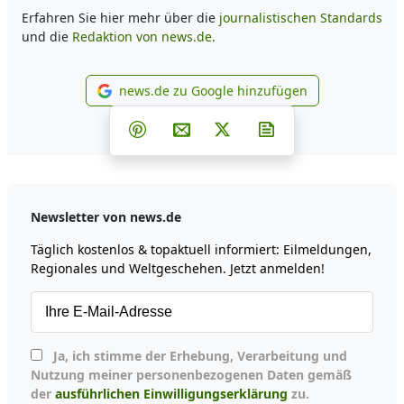
Erfahren Sie hier mehr über die
journalistischen Standards
und die
Redaktion von news.de.
news.de zu Google hinzufügen
news.de zu Google hinzufüg
Teilen auf Facebook
Teilen auf Whatsapp
Teilen auf Telegram
Teilen auf Pinterest
Per E-Mail teilen
Post auf X
Newsletter abonni
Newsletter von news.de
Täglich kostenlos & topaktuell informiert: Eilmeldungen,
Regionales und Weltgeschehen. Jetzt anmelden!
Ja, ich stimme der Erhebung, Verarbeitung und
Nutzung meiner personenbezogenen Daten gemäß
der
ausführlichen Einwilligungserklärung
zu.