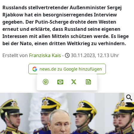
Russlands stellvertretender Außenminister Sergej
Rjabkow hat ein besorgniserregendes Interview
gegeben. Der Putin-Scherge drohte dem Westen
erneut und erklärte, dass Russland seine eigenen
Interessen mit allen Mitteln schützen werde. Es liege
bei der Nato, einen dritten Weltkrieg zu verhindern.
Erstellt von
Franziska Kais
-
30.11.2023, 12.13
Uhr
news.de zu Google hinzufügen
news.de zu Google hinzufüg
Teilen auf Facebook
Teilen auf Whatsapp
Teilen auf Telegram
Teilen auf Pinterest
Per E-Mail teilen
Post auf X
Newsletter abonni