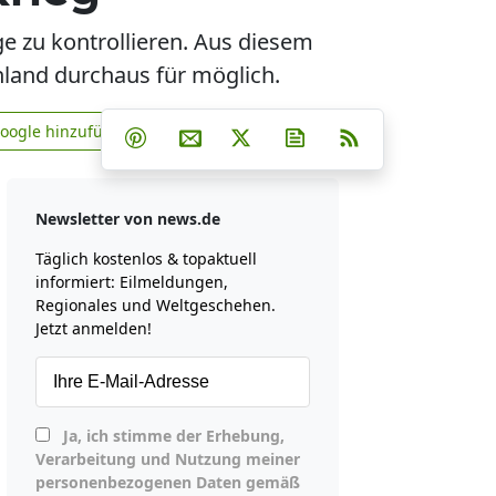
e zu kontrollieren. Aus diesem
nland durchaus für möglich.
Teilen auf Facebook
Teilen auf Whatsapp
Teilen auf Telegram
Google hinzufügen
Teilen auf Pinterest
Per E-Mail teilen
Post auf X
Newsletter abonniere
RSS
news.de zu Google hinzufügen
Newsletter von news.de
Täglich kostenlos & topaktuell
informiert: Eilmeldungen,
Regionales und Weltgeschehen.
Jetzt anmelden!
Ja, ich stimme der Erhebung,
Verarbeitung und Nutzung meiner
personenbezogenen Daten gemäß