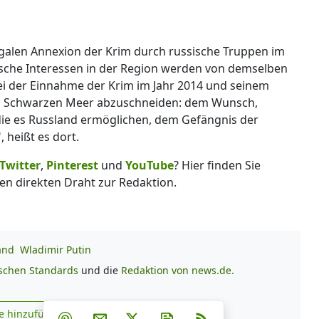
llegalen Annexion der Krim durch russische Truppen im
ische Interessen in der Region werden von demselben
ei der Einnahme der Krim im Jahr 2014 und seinem
om Schwarzen Meer abzuschneiden: dem Wunsch,
die es Russland ermöglichen, dem Gefängnis der
heißt es dort.
Twitter
,
Pinterest
und
YouTube
? Hier finden Sie
en direkten Draht zur Redaktion.
and
Wladimir Putin
ischen Standards
und die
Redaktion von news.de.
Teilen auf Facebook
Teilen auf Whatsapp
Teilen auf Telegram
e hinzufügen
Teilen auf Pinterest
Per E-Mail teilen
Post auf X
Newsletter abonnieren
RSS