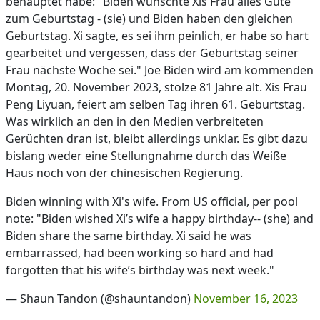
behauptet habe: "Biden wünschte Xis Frau alles Gute
zum Geburtstag - (sie) und Biden haben den gleichen
Geburtstag. Xi sagte, es sei ihm peinlich, er habe so hart
gearbeitet und vergessen, dass der Geburtstag seiner
Frau nächste Woche sei." Joe Biden wird am kommenden
Montag, 20. November 2023, stolze 81 Jahre alt. Xis Frau
Peng Liyuan, feiert am selben Tag ihren 61. Geburtstag.
Was wirklich an den in den Medien verbreiteten
Gerüchten dran ist, bleibt allerdings unklar. Es gibt dazu
bislang weder eine Stellungnahme durch das Weiße
Haus noch von der chinesischen Regierung.
Biden winning with Xi's wife. From US official, per pool
note: "Biden wished Xi’s wife a happy birthday-- (she) and
Biden share the same birthday. Xi said he was
embarrassed, had been working so hard and had
forgotten that his wife’s birthday was next week."
— Shaun Tandon (@shauntandon)
November 16, 2023