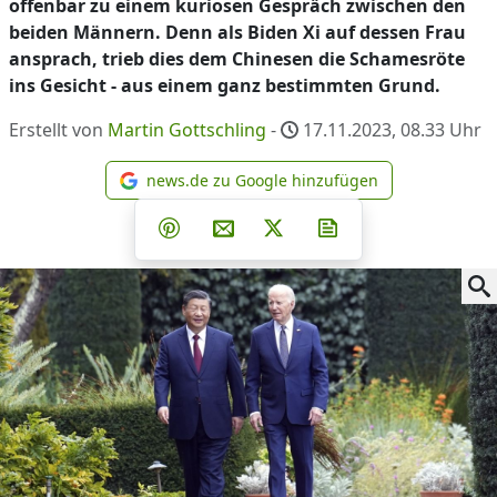
offenbar zu einem kuriosen Gespräch zwischen den
beiden Männern. Denn als Biden Xi auf dessen Frau
ansprach, trieb dies dem Chinesen die Schamesröte
ins Gesicht - aus einem ganz bestimmten Grund.
Erstellt von
Martin Gottschling
-
17.11.2023, 08.33
Uhr
news.de zu Google hinzufügen
news.de zu Google hinzufüg
Teilen auf Facebook
Teilen auf Whatsapp
Teilen auf Telegram
Teilen auf Pinterest
Per E-Mail teilen
Post auf X
Newsletter abonni