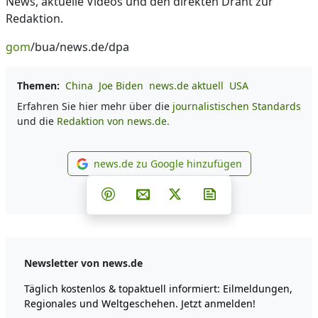
News, aktuelle Videos und den direkten Draht zur
Redaktion.
gom
/bua/news.de/dpa
Themen:
China
Joe Biden
news.de aktuell
USA
Erfahren Sie hier mehr über die
journalistischen Standards
und die
Redaktion von news.de.
news.de zu Google hinzufügen
news.de zu Google hinzufüg
Teilen auf Facebook
Teilen auf Whatsapp
Teilen auf Telegram
Teilen auf Pinterest
Per E-Mail teilen
Post auf X
Newsletter abonni
Newsletter von news.de
Täglich kostenlos & topaktuell informiert: Eilmeldungen,
Regionales und Weltgeschehen. Jetzt anmelden!