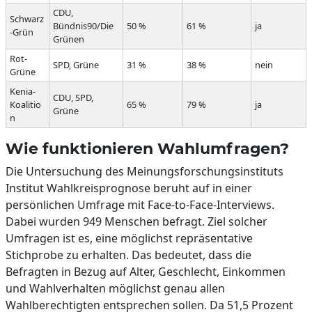
CDU,
Schwarz
Bündnis90/Die
50 %
61 %
ja
-Grün
Grünen
Rot-
SPD, Grüne
31 %
38 %
nein
Grüne
Kenia-
CDU, SPD,
Koalitio
65 %
79 %
ja
Grüne
n
Wie funktionieren Wahlumfragen?
Die Untersuchung des Meinungsforschungsinstituts
Institut Wahlkreisprognose beruht auf in einer
persönlichen Umfrage mit Face-to-Face-Interviews.
Dabei wurden 949 Menschen befragt. Ziel solcher
Umfragen ist es, eine möglichst repräsentative
Stichprobe zu erhalten. Das bedeutet, dass die
Befragten in Bezug auf Alter, Geschlecht, Einkommen
und Wahlverhalten möglichst genau allen
Wahlberechtigten entsprechen sollen. Da 51,5 Prozent