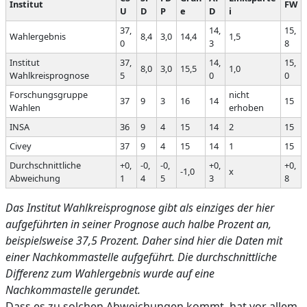
Institut
FW
U
D
P
e
D
i
37,
14,
15,
Wahlergebnis
8,4
3,0
14,4
1,5
0
3
8
Institut
37,
14,
15,
8,0
3,0
15,5
1,0
Wahlkreisprognose
5
0
0
Forschungsgruppe
nicht
37
9
3
16
14
15
Wahlen
erhoben
INSA
36
9
4
15
14
2
15
Civey
37
9
4
15
14
1
15
Durchschnittliche
+0,
-0,
-0,
+0,
+0,
-1,0
x
Abweichung
1
4
5
3
8
Das Institut Wahlkreisprognose gibt als einziges der hier
aufgeführten in seiner Prognose auch halbe Prozent an,
beispielsweise 37,5 Prozent. Daher sind hier die Daten mit
einer Nachkommastelle aufgeführt. Die durchschnittliche
Differenz zum Wahlergebnis wurde auf eine
Nachkommastelle gerundet.
Dass es zu solchen Abweichungen kommt, hat vor allem