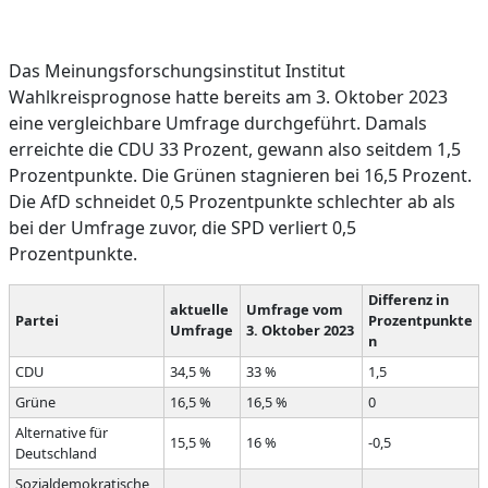
Das Meinungsforschungsinstitut Institut
Wahlkreisprognose hatte bereits am 3. Oktober 2023
eine vergleichbare Umfrage durchgeführt. Damals
erreichte die CDU 33 Prozent, gewann also seitdem 1,5
Prozentpunkte. Die Grünen stagnieren bei 16,5 Prozent.
Die AfD schneidet 0,5 Prozentpunkte schlechter ab als
bei der Umfrage zuvor, die SPD verliert 0,5
Prozentpunkte.
Differenz in
aktuelle
Umfrage vom
Partei
Prozentpunkte
Umfrage
3. Oktober 2023
n
CDU
34,5 %
33 %
1,5
Grüne
16,5 %
16,5 %
0
Alternative für
15,5 %
16 %
-0,5
Deutschland
Sozialdemokratische