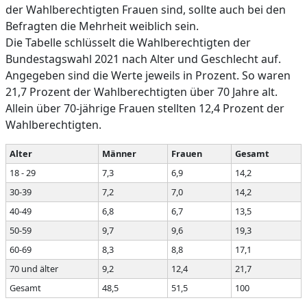
der Wahlberechtigten Frauen sind, sollte auch bei den
Befragten die Mehrheit weiblich sein.
Die Tabelle schlüsselt die Wahlberechtigten der
Bundestagswahl 2021 nach Alter und Geschlecht auf.
Angegeben sind die Werte jeweils in Prozent. So waren
21,7 Prozent der Wahlberechtigten über 70 Jahre alt.
Allein über 70-jährige Frauen stellten 12,4 Prozent der
Wahlberechtigten.
Alter
Männer
Frauen
Gesamt
18 - 29
7,3
6,9
14,2
30-39
7,2
7,0
14,2
40-49
6,8
6,7
13,5
50-59
9,7
9,6
19,3
60-69
8,3
8,8
17,1
70 und älter
9,2
12,4
21,7
Gesamt
48,5
51,5
100