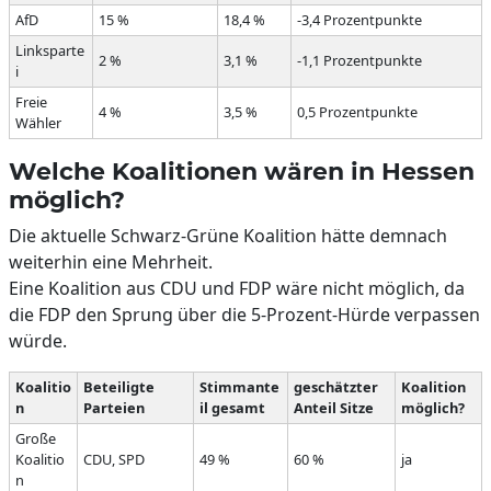
AfD
15 %
18,4 %
-3,4 Prozentpunkte
Linksparte
2 %
3,1 %
-1,1 Prozentpunkte
i
Freie
4 %
3,5 %
0,5 Prozentpunkte
Wähler
Welche Koalitionen wären in Hessen
möglich?
Die aktuelle Schwarz-Grüne Koalition hätte demnach
weiterhin eine Mehrheit.
Eine Koalition aus CDU und FDP wäre nicht möglich, da
die FDP den Sprung über die 5-Prozent-Hürde verpassen
würde.
Koalitio
Beteiligte
Stimmante
geschätzter
Koalition
n
Parteien
il gesamt
Anteil Sitze
möglich?
Große
Koalitio
CDU, SPD
49 %
60 %
ja
n