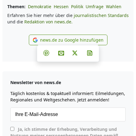
Themen:
Demokratie
Hessen
Politik
Umfrage
Wahlen
Erfahren Sie hier mehr über die
journalistischen Standards
und die
Redaktion von news.de.
news.de zu Google hinzufügen
news.de zu Google hinzufüg
Teilen auf Facebook
Teilen auf Whatsapp
Teilen auf Telegram
Teilen auf Pinterest
Per E-Mail teilen
Post auf X
Newsletter abonni
Newsletter von news.de
Täglich kostenlos & topaktuell informiert: Eilmeldungen,
Regionales und Weltgeschehen. Jetzt anmelden!
Ja, ich stimme der Erhebung, Verarbeitung und
Nutzung meiner personenbezogenen Daten gemäß