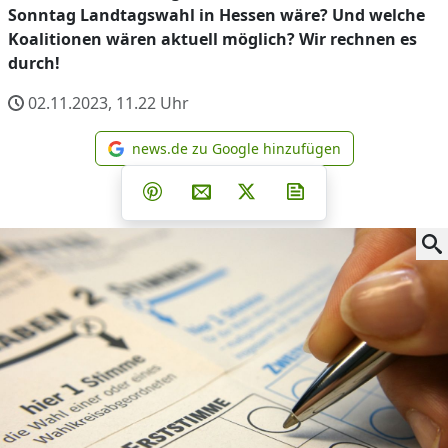
Sonntag Landtagswahl in Hessen wäre? Und welche
Koalitionen wären aktuell möglich? Wir rechnen es
durch!
02.11.2023, 11.22
Uhr
news.de zu Google hinzufügen
news.de zu Google hinzufüg
Teilen auf Facebook
Teilen auf Whatsapp
Teilen auf Telegram
Teilen auf Pinterest
Per E-Mail teilen
Post auf X
Newsletter abonni