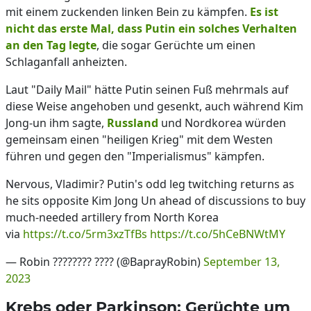
mit einem zuckenden linken Bein zu kämpfen.
Es ist
nicht das erste Mal, dass Putin ein solches Verhalten
an den Tag legte
, die sogar Gerüchte um einen
Schlaganfall anheizten.
Laut "Daily Mail" hätte Putin seinen Fuß mehrmals auf
diese Weise angehoben und gesenkt, auch während Kim
Jong-un ihm sagte,
Russland
und Nordkorea würden
gemeinsam einen "heiligen Krieg" mit dem Westen
führen und gegen den "Imperialismus" kämpfen.
Nervous, Vladimir? Putin's odd leg twitching returns as
he sits opposite Kim Jong Un ahead of discussions to buy
much-needed artillery from North Korea
via
https://t.co/5rm3xzTfBs
https://t.co/5hCeBNWtMY
— Robin ???????? ???? (@BaprayRobin)
September 13,
2023
Krebs oder Parkinson: Gerüchte um