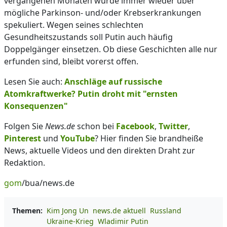
vergangenen Monaten wurde immer wieder über
mögliche Parkinson- und/oder Krebserkrankungen
spekuliert. Wegen seines schlechten
Gesundheitszustands soll Putin auch häufig
Doppelgänger einsetzen. Ob diese Geschichten alle nur
erfunden sind, bleibt vorerst offen.
Lesen Sie auch:
Anschläge auf russische
Atomkraftwerke? Putin droht mit "ernsten
Konsequenzen"
Folgen Sie
News.de
schon bei
Facebook
,
Twitter
,
Pinterest
und
YouTube
? Hier finden Sie brandheiße
News, aktuelle Videos und den direkten Draht zur
Redaktion.
gom
/bua/news.de
Themen:
Kim Jong Un
news.de aktuell
Russland
Ukraine-Krieg
Wladimir Putin