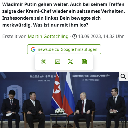
Wladimir Putin gehen weiter. Auch bei seinem Treffen
zeigte der Kreml-Chef wieder ein seltsames Verhalten.
Insbesondere sein linkes Bein bewegte sich
merkwürdig. Was ist nur mit ihm los?
Erstellt von
Martin Gottschling
-
13.09.2023, 14.32
Uhr
news.de zu Google hinzufügen
news.de zu Google hinzufüg
Teilen auf Facebook
Teilen auf Whatsapp
Teilen auf Telegram
Teilen auf Pinterest
Per E-Mail teilen
Post auf X
Newsletter abonni