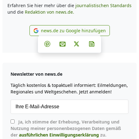
Erfahren Sie hier mehr über die
journalistischen Standards
und die
Redaktion von news.de.
news.de zu Google hinzufügen
news.de zu Google hinzufüg
Teilen auf Facebook
Teilen auf Whatsapp
Teilen auf Telegram
Teilen auf Pinterest
Per E-Mail teilen
Post auf X
Newsletter abonni
Newsletter von news.de
Täglich kostenlos & topaktuell informiert: Eilmeldungen,
Regionales und Weltgeschehen. Jetzt anmelden!
Ja, ich stimme der Erhebung, Verarbeitung und
Nutzung meiner personenbezogenen Daten gemäß
der
ausführlichen Einwilligungserklärung
zu.