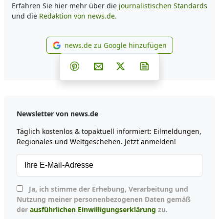
Erfahren Sie hier mehr über die
journalistischen Standards
und die
Redaktion von news.de.
news.de zu Google hinzufügen
news.de zu Google hinzufüg
Teilen auf Facebook
Teilen auf Whatsapp
Teilen auf Telegram
Teilen auf Pinterest
Per E-Mail teilen
Post auf X
Newsletter abonni
Newsletter von news.de
Täglich kostenlos & topaktuell informiert: Eilmeldungen,
Regionales und Weltgeschehen. Jetzt anmelden!
Ja, ich stimme der Erhebung, Verarbeitung und
Nutzung meiner personenbezogenen Daten gemäß
der
ausführlichen Einwilligungserklärung
zu.