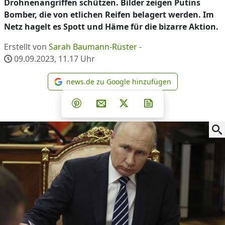
Drohnenangriffen schützen. Bilder zeigen Putins
Bomber, die von etlichen Reifen belagert werden. Im
Netz hagelt es Spott und Häme für die bizarre Aktion.
Erstellt von
Sarah Baumann-Rüster
-
09.09.2023, 11.17
Uhr
news.de zu Google hinzufügen
news.de zu Google hinzufüg
Teilen auf Facebook
Teilen auf Whatsapp
Teilen auf Telegram
Teilen auf Pinterest
Per E-Mail teilen
Post auf X
Newsletter abonni