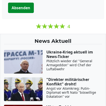
Absenden
4
News Aktuell
Ukraine-Krieg aktuell im
News-Ticker
Plötzlich wieder da! "General
Armageddon" wird Chef der
Luftabwehr
"Direkter militärischer
Konflikt" droht!
Angst vor Atomkrieg: Putin-
Diplomat wirft Nato "böswillige
Eskalation" vor