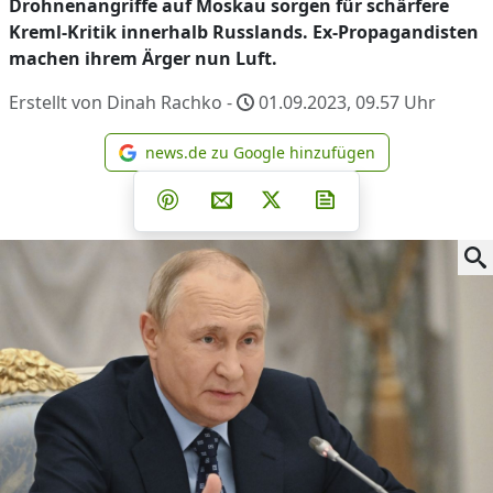
Drohnenangriffe auf Moskau sorgen für schärfere
Kreml-Kritik innerhalb Russlands. Ex-Propagandisten
machen ihrem Ärger nun Luft.
Erstellt von Dinah Rachko -
01.09.2023, 09.57
Uhr
news.de zu Google hinzufügen
news.de zu Google hinzufüg
Teilen auf Facebook
Teilen auf Whatsapp
Teilen auf Telegram
Teilen auf Pinterest
Per E-Mail teilen
Post auf X
Newsletter abonni