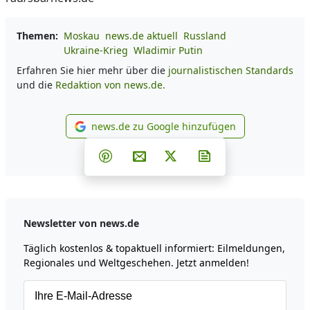
Themen:
Moskau
news.de aktuell
Russland
Ukraine-Krieg
Wladimir Putin
Erfahren Sie hier mehr über die
journalistischen Standards
und die
Redaktion von news.de.
news.de zu Google hinzufügen
news.de zu Google hinzufüg
Teilen auf Facebook
Teilen auf Whatsapp
Teilen auf Telegram
Teilen auf Pinterest
Per E-Mail teilen
Post auf X
Newsletter abonni
Newsletter von news.de
Täglich kostenlos & topaktuell informiert: Eilmeldungen,
Regionales und Weltgeschehen. Jetzt anmelden!