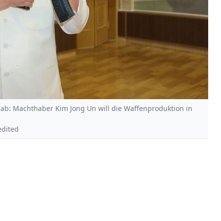
ab: Machthaber Kim Jong Un will die Waffenproduktion in
edited