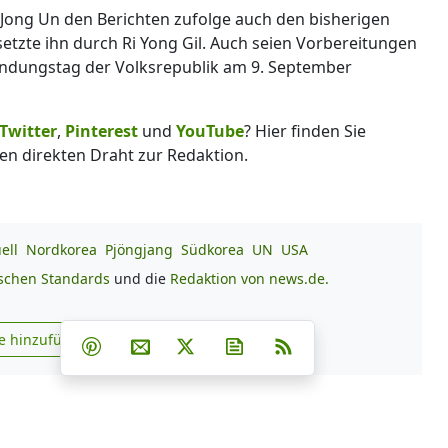
m Jong Un den Berichten zufolge auch den bisherigen
setzte ihn durch Ri Yong Gil. Auch seien Vorbereitungen
ündungstag der Volksrepublik am 9. September
Twitter
,
Pinterest
und
YouTube
? Hier finden Sie
en direkten Draht zur Redaktion.
ell
Nordkorea
Pjöngjang
Südkorea
UN
USA
ischen Standards
und die
Redaktion von news.de.
Teilen auf Facebook
Teilen auf Whatsapp
Teilen auf Telegram
e hinzufügen
Teilen auf Pinterest
Per E-Mail teilen
Post auf X
Newsletter abonnieren
RSS
s.de zu Google hinzufügen