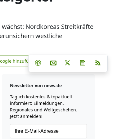
wächst: Nordkoreas Streitkräfte
erunsichern westliche
Teilen auf Facebook
Teilen auf Whatsapp
Teilen auf Telegram
Google hinzufügen
Teilen auf Pinterest
Per E-Mail teilen
Post auf X
Newsletter abonniere
RSS
news.de zu Google hinzufügen
Newsletter von news.de
Täglich kostenlos & topaktuell
informiert: Eilmeldungen,
Regionales und Weltgeschehen.
Jetzt anmelden!