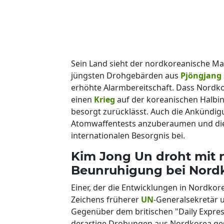
Sein Land sieht der nordkoreanische M
jüngsten Drohgebärden aus
Pjöngjang
erhöhte Alarmbereitschaft. Dass Nordkore
einen
Krieg
auf der koreanischen Halbins
besorgt zurücklässt. Auch die Ankündig
Atomwaffentests anzuberaumen und die
internationalen Besorgnis bei.
Kim Jong Un droht mit n
Beunruhigung bei Nord
Einer, der die Entwicklungen in Nordkore
Zeichens früherer
UN
-Generalsekretär 
Gegenüber dem britischen "Daily Expres
derartige Drohungen aus Nordkorea gesc