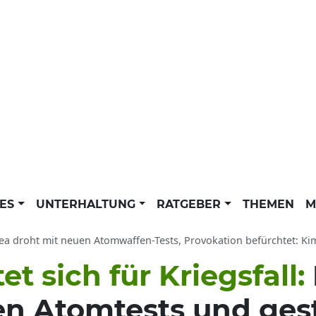
LES
UNTERHALTUNG
RATGEBER
THEMEN
M
 droht mit neuen Atomwaffen-Tests, Provokation befürchtet: Kim Jong Un wi
t sich für Kriegsfall:
en Atomtests und gest