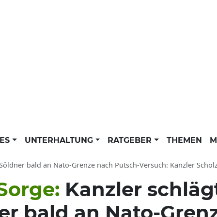
LES
UNTERHALTUNG
RATGEBER
THEMEN
M
ldner bald an Nato-Grenze nach Putsch-Versuch: Kanzler Scholz warnt 
 Sorge:
Kanzler schläg
r bald an Nato-Gren