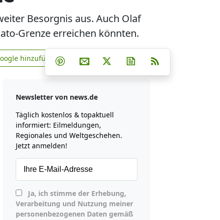
eiter Besorgnis aus. Auch Olaf
Nato-Grenze erreichen könnten.
Teilen auf Facebook
Teilen auf Whatsapp
Teilen auf Telegram
Google hinzufügen
Teilen auf Pinterest
Per E-Mail teilen
Post auf X
Newsletter abonniere
RSS
news.de zu Google hinzufügen
Newsletter von news.de
Täglich kostenlos & topaktuell
informiert: Eilmeldungen,
Regionales und Weltgeschehen.
Jetzt anmelden!
Ja, ich stimme der Erhebung,
Verarbeitung und Nutzung meiner
personenbezogenen Daten gemäß