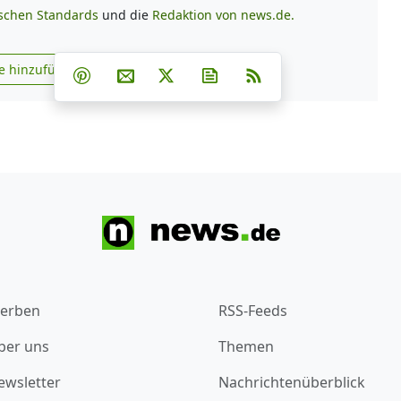
ischen Standards
und die
Redaktion von news.de.
Teilen auf Facebook
Teilen auf Whatsapp
Teilen auf Telegram
e hinzufügen
Teilen auf Pinterest
Per E-Mail teilen
Post auf X
Newsletter abonnieren
RSS
s.de zu Google hinzufügen
erben
RSS-Feeds
ber uns
Themen
ewsletter
Nachrichtenüberblick