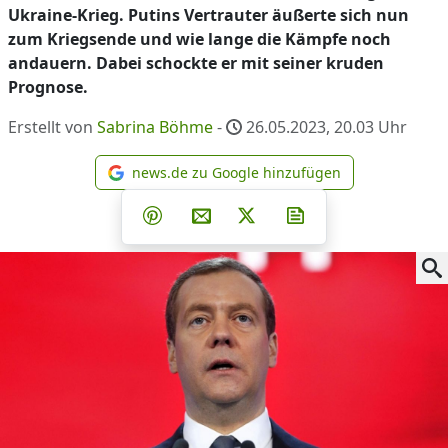
Ukraine-Krieg. Putins Vertrauter äußerte sich nun
zum Kriegsende und wie lange die Kämpfe noch
andauern. Dabei schockte er mit seiner kruden
Prognose.
Erstellt von
Sabrina Böhme
-
26.05.2023, 20.03
Uhr
news.de zu Google hinzufügen
news.de zu Google hinzufüg
Teilen auf Facebook
Teilen auf Whatsapp
Teilen auf Telegram
Teilen auf Pinterest
Per E-Mail teilen
Post auf X
Newsletter abonni