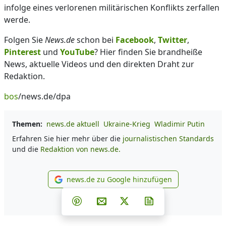
infolge eines verlorenen militärischen Konflikts zerfallen
werde.
Folgen Sie
News.de
schon bei
Facebook
,
Twitter
,
Pinterest
und
YouTube
? Hier finden Sie brandheiße
News, aktuelle Videos und den direkten Draht zur
Redaktion.
bos
/news.de/dpa
Themen:
news.de aktuell
Ukraine-Krieg
Wladimir Putin
Erfahren Sie hier mehr über die
journalistischen Standards
und die
Redaktion von news.de.
news.de zu Google hinzufügen
news.de zu Google hinzufüg
Teilen auf Facebook
Teilen auf Whatsapp
Teilen auf Telegram
Teilen auf Pinterest
Per E-Mail teilen
Post auf X
Newsletter abonni