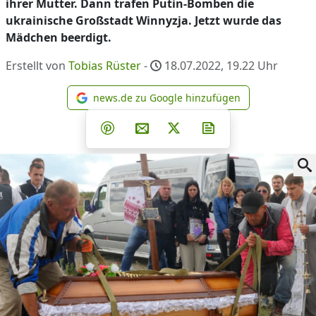
ihrer Mutter. Dann trafen Putin-Bomben die
ukrainische Großstadt Winnyzja. Jetzt wurde das
Mädchen beerdigt.
Erstellt von
Tobias Rüster
-
18.07.2022, 19.22
Uhr
news.de zu Google hinzufügen
news.de zu Google hinzufüg
Teilen auf Facebook
Teilen auf Whatsapp
Teilen auf Telegram
Teilen auf Pinterest
Per E-Mail teilen
Post auf X
Newsletter abonni