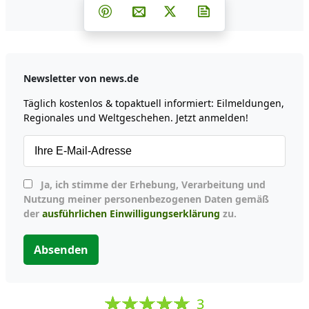
Teilen auf Facebook
Teilen auf Whatsapp
Teilen auf Telegram
Teilen auf Pinterest
Per E-Mail teilen
Post auf X
Newsletter abonni
Newsletter von news.de
Täglich kostenlos & topaktuell informiert: Eilmeldungen,
Regionales und Weltgeschehen. Jetzt anmelden!
Ja, ich stimme der Erhebung, Verarbeitung und
Nutzung meiner personenbezogenen Daten gemäß
der
ausführlichen Einwilligungserklärung
zu.
Absenden
3