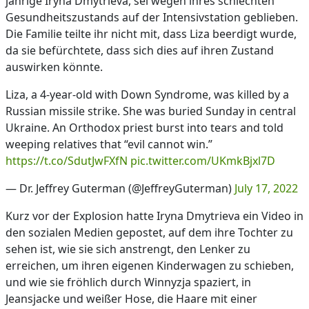
jährige Iryna Dmytrieva, sei wegen ihres schlechten
Gesundheitszustands auf der Intensivstation geblieben.
Die Familie teilte ihr nicht mit, dass Liza beerdigt wurde,
da sie befürchtete, dass sich dies auf ihren Zustand
auswirken könnte.
Liza, a 4-year-old with Down Syndrome, was killed by a
Russian missile strike. She was buried Sunday in central
Ukraine. An Orthodox priest burst into tears and told
weeping relatives that “evil cannot win.”
https://t.co/SdutJwFXfN
pic.twitter.com/UKmkBjxl7D
— Dr. Jeffrey Guterman (@JeffreyGuterman)
July 17, 2022
Kurz vor der Explosion hatte Iryna Dmytrieva ein Video in
den sozialen Medien gepostet, auf dem ihre Tochter zu
sehen ist, wie sie sich anstrengt, den Lenker zu
erreichen, um ihren eigenen Kinderwagen zu schieben,
und wie sie fröhlich durch Winnyzja spaziert, in
Jeansjacke und weißer Hose, die Haare mit einer