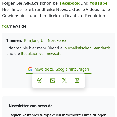
Folgen Sie
News.de
schon bei
Facebook
und
YouTube
?
Hier finden Sie brandheiße News, aktuelle Videos, tolle
Gewinnspiele und den direkten Draht zur Redaktion.
fka
/news.de
Themen:
Kim Jong Un
Nordkorea
Erfahren Sie hier mehr über die
journalistischen Standards
und die
Redaktion von news.de.
news.de zu Google hinzufügen
news.de zu Google hinzufüg
Teilen auf Facebook
Teilen auf Whatsapp
Teilen auf Telegram
Teilen auf Pinterest
Per E-Mail teilen
Post auf X
Newsletter abonni
Newsletter von news.de
Täglich kostenlos & topaktuell informiert: Eilmeldungen,