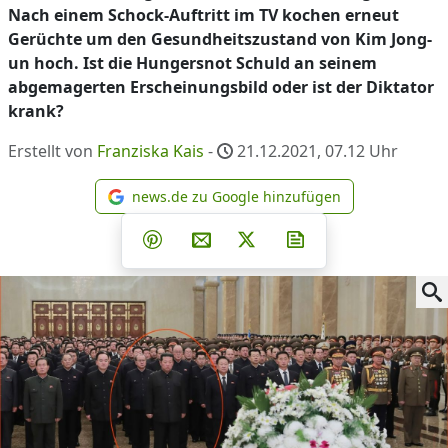
Nach einem Schock-Auftritt im TV kochen erneut
Gerüchte um den Gesundheitszustand von Kim Jong-
un hoch. Ist die Hungersnot Schuld an seinem
abgemagerten Erscheinungsbild oder ist der Diktator
krank?
Erstellt von
Franziska Kais
-
21.12.2021, 07.12
Uhr
news.de zu Google hinzufügen
news.de zu Google hinzufüg
Teilen auf Facebook
Teilen auf Whatsapp
Teilen auf Telegram
Teilen auf Pinterest
Per E-Mail teilen
Post auf X
Newsletter abonni