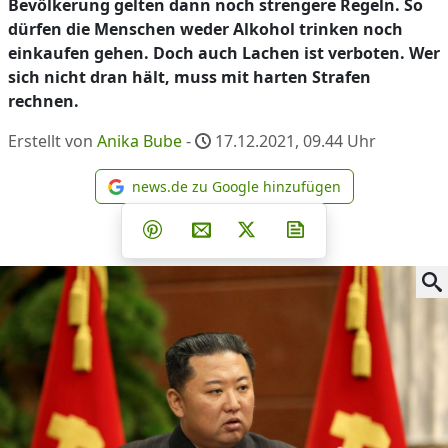
Bevölkerung gelten dann noch strengere Regeln. So
dürfen die Menschen weder Alkohol trinken noch
einkaufen gehen. Doch auch Lachen ist verboten. Wer
sich nicht dran hält, muss mit harten Strafen
rechnen.
Erstellt von
Anika Bube
-
17.12.2021, 09.44
Uhr
news.de zu Google hinzufügen
news.de zu Google hinzufüg
Teilen auf Facebook
Teilen auf Whatsapp
Teilen auf Telegram
Teilen auf Pinterest
Per E-Mail teilen
Post auf X
Newsletter abonni