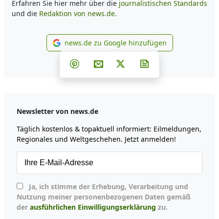
Erfahren Sie hier mehr über die
journalistischen Standards
und die
Redaktion von news.de.
news.de zu Google hinzufügen
news.de zu Google hinzufüg
Teilen auf Facebook
Teilen auf Whatsapp
Teilen auf Telegram
Teilen auf Pinterest
Per E-Mail teilen
Post auf X
Newsletter abonni
Newsletter von news.de
Täglich kostenlos & topaktuell informiert: Eilmeldungen,
Regionales und Weltgeschehen. Jetzt anmelden!
Ja, ich stimme der Erhebung, Verarbeitung und
Nutzung meiner personenbezogenen Daten gemäß
der
ausführlichen Einwilligungserklärung
zu.