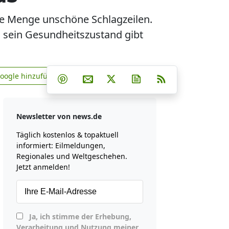
ede Menge unschöne Schlagzeilen.
h sein Gesundheitszustand gibt
Teilen auf Facebook
Teilen auf Whatsapp
Teilen auf Telegram
Google hinzufügen
Teilen auf Pinterest
Per E-Mail teilen
Post auf X
Newsletter abonniere
RSS
news.de zu Google hinzufügen
Newsletter von news.de
Täglich kostenlos & topaktuell
informiert: Eilmeldungen,
Regionales und Weltgeschehen.
Jetzt anmelden!
Ja, ich stimme der Erhebung,
Verarbeitung und Nutzung meiner