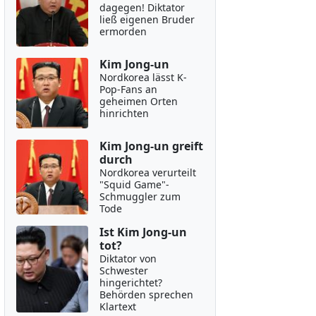
dagegen! Diktator
ließ eigenen Bruder
ermorden
Kim Jong-un
Nordkorea lässt K-
Pop-Fans an
geheimen Orten
hinrichten
Kim Jong-un greift
durch
Nordkorea verurteilt
"Squid Game"-
Schmuggler zum
Tode
Ist Kim Jong-un
tot?
Diktator von
Schwester
hingerichtet?
Behörden sprechen
Klartext