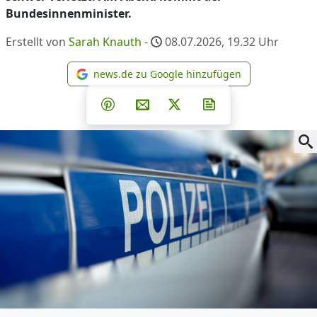
Bundesinnenminister.
Erstellt von
Sarah Knauth
-
08.07.2026, 19.32
Uhr
news.de zu Google hinzufügen
news.de zu Google hinzufüg
Teilen auf Facebook
Teilen auf Whatsapp
Teilen auf Telegram
Teilen auf Pinterest
Per E-Mail teilen
Post auf X
Newsletter abonni