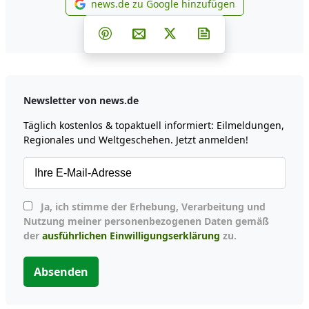
news.de zu Google hinzufügen
news.de zu Google hinzufüg
Teilen auf Facebook
Teilen auf Whatsapp
Teilen auf Telegram
Teilen auf Pinterest
Per E-Mail teilen
Post auf X
Newsletter abonni
Newsletter von news.de
Täglich kostenlos & topaktuell informiert: Eilmeldungen,
Regionales und Weltgeschehen. Jetzt anmelden!
Ja, ich stimme der Erhebung, Verarbeitung und
Nutzung meiner personenbezogenen Daten gemäß
der
ausführlichen Einwilligungserklärung
zu.
Absenden