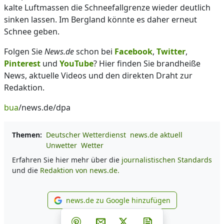
kalte Luftmassen die Schneefallgrenze wieder deutlich
sinken lassen. Im Bergland könnte es daher erneut
Schnee geben.
Folgen Sie
News.de
schon bei
Facebook
,
Twitter
,
Pinterest
und
YouTube
? Hier finden Sie brandheiße
News, aktuelle Videos und den direkten Draht zur
Redaktion.
bua
/news.de/dpa
Themen:
Deutscher Wetterdienst
news.de aktuell
Unwetter
Wetter
Erfahren Sie hier mehr über die
journalistischen Standards
und die
Redaktion von news.de.
news.de zu Google hinzufügen
news.de zu Google hinzufüg
Teilen auf Facebook
Teilen auf Whatsapp
Teilen auf Telegram
Teilen auf Pinterest
Per E-Mail teilen
Post auf X
Newsletter abonni