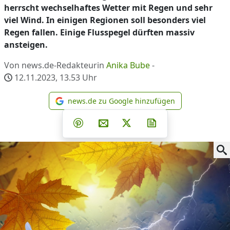
herrscht wechselhaftes Wetter mit Regen und sehr
viel Wind. In einigen Regionen soll besonders viel
Regen fallen. Einige Flusspegel dürften massiv
ansteigen.
Von news.de-Redakteurin
Anika Bube
-
12.11.2023, 13.53
Uhr
news.de zu Google hinzufügen
news.de zu Google hinzufüg
Teilen auf Facebook
Teilen auf Whatsapp
Teilen auf Telegram
Teilen auf Pinterest
Per E-Mail teilen
Post auf X
Newsletter abonni